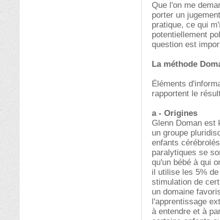
Que l'on me deman
porter un jugement
pratique, ce qui m'
potentiellement pol
question est impor
La méthode Dom
Éléments d'informa
rapportent le résul
a - Origines
Glenn Doman est ki
un groupe pluridisc
enfants cérébrolésé
paralytiques se so
qu'un bébé à qui o
il utilise les 5% 
stimulation de cert
un domaine favori
l'apprentissage ex
à entendre et à par