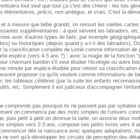
tituera tout seul que tout ça c'est des chiens : les lois gén
its élémentaires, précis, non ambigus, et vrais. C'est la dém
r et à mesure que bébé grandit, on ressort les vieilles carte
essantes supplémentaires : à quoi servent les labradors, etc
tions avec d'autres types de faits, par exemple géographiqu
dors) ou historiques (depuis quand y a-t-il des labradors). 
r la classification complète de Linné comme information de 
rte-espèce (vers 4-5 ans ?) : avec la magie de la fonction "
 pour charmant bambin s'il veut étudier l'écologie ou autre bo
une minute par espèce étudiée pour retenir sa classification e
peuvent proposer ce qu'ils veulent comme informations de ba
, les tableaux célèbres (par la suite les enfants reconnaisse
outils, etc. Simplement il est judicieux d'accompagner l'enfa
 ne comprends pas pourquoi ils ne passent pas par syllabes 
ement on commence par des mots simples de l'univers conn
e, puis petit à petit on diminue la taille, on associe deux mot
es simples vers 2-3 ans, compose ses petits livres vers 4 a
commencer dès la naissance avec quelques adaptations, ma
 ne sert qu'à développer les circuits de perception des détai