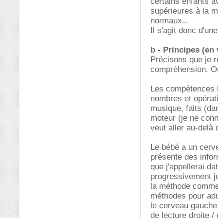
certains enfants 
supérieures à la 
normaux...
Il s'agit donc d'un
b - Principes (en 
Précisons que je 
compréhension. Oui
Les compétences l
nombres et opérati
musique, faits (da
moteur (je ne conna
veut aller au-delà
Le bébé a un cervea
présente des info
que j'appellerai da
progressivement ju
la méthode comme 
méthodes pour adu
le cerveau gauche 
de lecture droite 