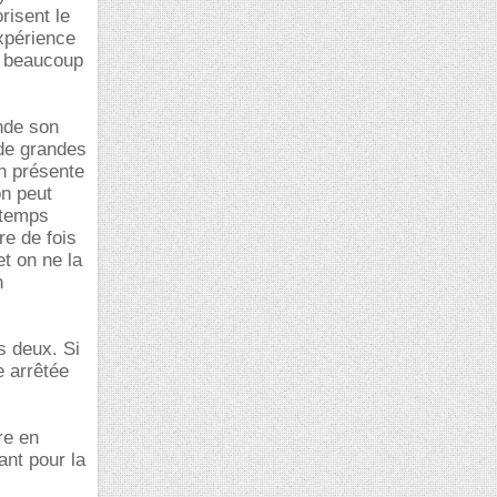
risent le
xpérience
t beaucoup
nde son
 de grandes
en présente
on peut
 temps
re de fois
et on ne la
n
s deux. Si
e arrêtée
re en
tant pour la