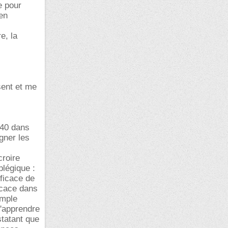
e pour
 en
e, la
sent et me
940 dans
igner les
croire
plégique :
fficace de
ficace dans
emple
d'apprendre
statant que