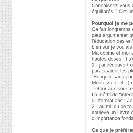
Connaissez-vous d
équilibrés ? Ont-
Pourquoi je me p
Ça fait longtemps 
peut argumenter qu
l'éducation des en
bien sûr je voulai
Ma copine et moi a
hautes doses. Il s
1 - j'ai découvert
paraissaient les 
"Éduquer sans puni
Montessori, etc.)
"retour aux sources
La méthode "intern
d'informations ! Je
2 - au milieu de to
soulevé un lièvre o
d'importance fond
Ce que je préférer