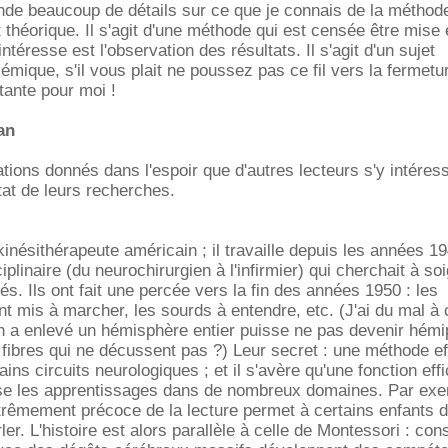
de beaucoup de détails sur ce que je connais de la méthod
 théorique. Il s'agit d'une méthode qui est censée être mise
intéresse est l'observation des résultats. Il s'agit d'un sujet
émique, s'il vous plait ne poussez pas ce fil vers la fermetur
tante pour moi !
an
tions donnés dans l'espoir que d'autres lecteurs s'y intéres
tat de leurs recherches.
nésithérapeute américain ; il travaille depuis les années 1
iplinaire (du neurochirurgien à l'infirmier) qui cherchait à so
s. Ils ont fait une percée vers la fin des années 1950 : les
nt mis à marcher, les sourds à entendre, etc. (J'ai du mal à 
n a enlevé un hémisphère entier puisse ne pas devenir hémi
de fibres qui ne décussent pas ?) Leur secret : une méthode e
ains circuits neurologiques ; et il s'avère qu'une fonction ef
se les apprentissages dans de nombreux domaines. Par ex
trêmement précoce de la lecture permet à certains enfants 
ler. L'histoire est alors parallèle à celle de Montessori : con