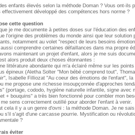
es enfants élevés selon la méthode Doman ? Vous ont-ils 
ils effectivement développé des compétences hors norme ?
ose cette question
que je me documente à petites doses sur l'éducation des enf
e l'origine des problèmes du monde ainsi que leur solution
fants, notamment au volet "respect de leurs besoins émotionn
s aussi comprendre certaines défaillances dans ma propre éd
vons maintenant un projet d'enfant, alors je me suis docum
'est alors produit deux choses étonnantes :
 une littérature abondante qui m'a éclairé même sur les point
plus épineux (Aletha Solter "Mon bébé comprend tout", Thom
r", Isabelle Filliozat "Au coeur des émotions de l'enfant", 
 ou me propose une richesse insoupçonnée d'approches ten
" (portage, cododo, hygiène naturelle infantile, signe avec mo
et + bouquins" a très bien fonctionné pour combler mon bes
 me sens correctement outillé pour aborder l'enfant à venir.
ut cela il y a un genre d'ovni : la méthode Doman. Je ne sais 
u s'il s'agit d'une carcasse pourrie. Mystification ou révoluti
amentale ?
ais éviter