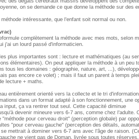
avec des dégâts cérébraux massifs développent des compét
moyenne, on se demande ce que donne la méthode sur des e
e méthode intéressante, que l'enfant soit normal ou non.
vrac)
reformule complètement la méthode avec mes mots, selon 
 j'ai un lourd passé d'informaticien.
es plus importantes sont : lecture et mathématiques (au se
ons élémentaires). On peut appliquer la méthode à un peu to
ns tous les domaines : géographie, nature, art, ...), dévelop
is pas encore ce volet) ; mais il faut un parent à temps plei
 de lecture + maths.
u entièrement orienté vers la collecte et le tri d'informations
rmations dans un format adapté à son fonctionnement, une o
ta input, ça va rentrer tout seul. Cette capacité diminue
squ'à devenir mineure vers 6-7 ans, comme chez l'adulte. O
"méthode pour cerveau droit" (perception globale) par oppo
ltes "pour cerveau gauche" (perception des détails, automa
se mettrait à dominer vers 6-7 ans avec l'âge de raison. (Cet
/ gauche ne vient pas de Doman, livrée sous toutes réserves.