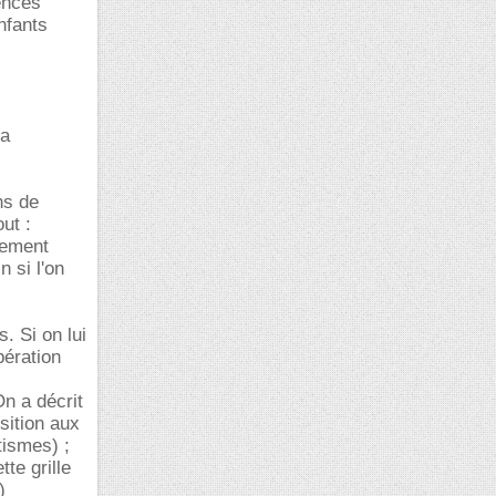
ences
nfants
ma
ns de
ut :
pement
n si l'on
. Si on lui
pération
n a décrit
sition aux
tismes) ;
te grille
)