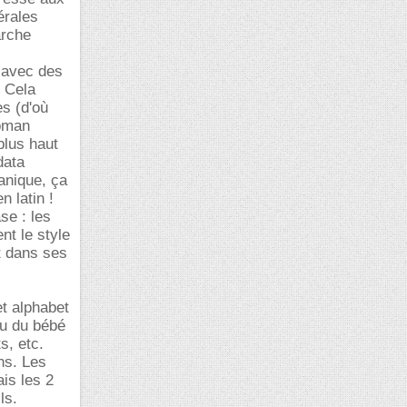
érales
arche
s avec des
. Cela
es (d'où
Doman
plus haut
data
tanique, ça
n latin !
se : les
nt le style
nt dans ses
et alphabet
u du bébé
s, etc.
ns. Les
is les 2
ls.