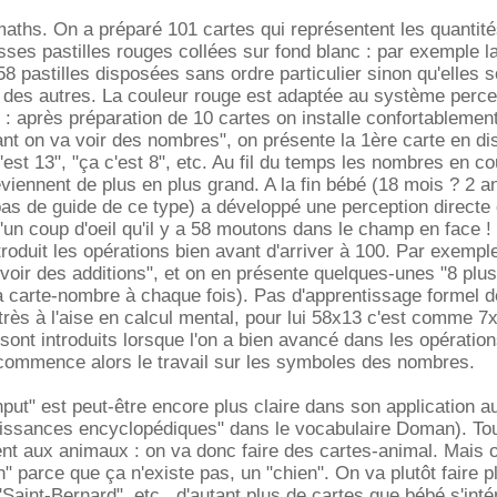
aths. On a préparé 101 cartes qui représentent les quantité
ses pastilles rouges collées sur fond blanc : par exemple l
8 pastilles disposées sans ordre particulier sinon qu'elles s
des autres. La couleur rouge est adaptée au système percep
: après préparation de 10 cartes on installe confortablemen
nant on va voir des nombres", on présente la 1ère carte en di
c'est 13", "ça c'est 8", etc. Au fil du temps les nombres en c
viennent de plus en plus grand. A la fin bébé (18 mois ? 2 a
s de guide de ce type) a développé une perception directe
d'un coup d'oeil qu'il y a 58 moutons dans le champ en face !
roduit les opérations bien avant d'arriver à 100. Par exempl
voir des additions", et on en présente quelques-unes "8 plus
a carte-nombre à chaque fois). Pas d'apprentissage formel de
 très à l'aise en calcul mental, pour lui 58x13 c'est comme 7
 sont introduits lorsque l'on a bien avancé dans les opératio
 commence alors le travail sur les symboles des nombres.
nput" est peut-être encore plus claire dans son application au
aissances encyclopédiques" dans le vocabulaire Doman). To
ent aux animaux : on va donc faire des cartes-animal. Mais o
" parce que ça n'existe pas, un "chien". On va plutôt faire p
"Saint-Bernard", etc., d'autant plus de cartes que bébé s'int