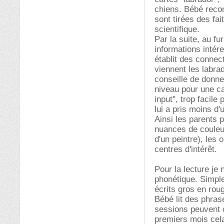
chiens. Bébé recons
sont tirées des fa
scientifique.
Par la suite, au fu
informations intér
établit des connec
viennent les labra
conseille de donne
niveau pour une ca
input", trop facile
lui a pris moins d'
Ainsi les parents 
nuances de couleur
d'un peintre), les 
centres d'intérêt.
Pour la lecture je
phonétique. Simpl
écrits gros en roug
Bébé lit des phras
sessions peuvent 
premiers mois cela