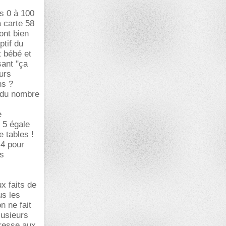
s 0 à 100
a carte 58
ont bien
tif du
t bébé et
sant "ça
ours
ns ?
 du nombre
e
 5 égale
 tables !
x4 pour
ns
x faits de
us les
n ne fait
lusieurs
éresse aux