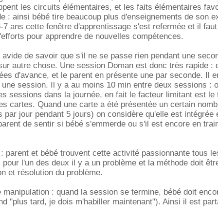
pent les circuits élémentaires, et les faits élémentaires favo
 : ainsi bébé tire beaucoup plus d'enseignements de son e
7 ans cette fenêtre d'apprentissage s'est refermée et il fau
'efforts pour apprendre de nouvelles compétences.
 avide de savoir que s'il ne se passe rien pendant une seco
 sur autre chose. Une session Doman est donc très rapide :
ées d'avance, et le parent en présente une par seconde. Il 
une session. Il y a au moins 10 min entre deux sessions : 
s sessions dans la journée, en fait le facteur limitant est le
es cartes. Quand une carte a été présentée un certain nomb
 par jour pendant 5 jours) on considère qu'elle est intégrée 
parent de sentir si bébé s'emmerde ou s'il est encore en trai
 : parent et bébé trouvent cette activité passionnante tous le
 pour l'un des deux il y a un problème et la méthode doit êtr
ion et résolution du problème.
ne manipulation : quand la session se termine, bébé doit enco
nd "plus tard, je dois m'habiller maintenant"). Ainsi il est par