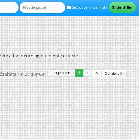
Se souvenir de moi ?
éducation neurologiquement correcte
ésultats 1 à 30 sur 68
Page 1 sur 3
1
2
Dernière