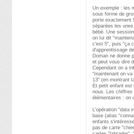
Un exemple : les m
sous forme de gros
porte exactement 5
séparées les unes 
bébé. Une session 
on lui dit "mainte
c'est 5", puis "ça 
d'apprentissage de
Doman ne donne pa
et peut vous dire 
Cependant on a int
"maintenant on va 
13" (en montrant l
Et petit enfant est
nous. Les chiffres
élémentaires : on
L'opération "data i
base (alias "conn
enfants s'intéress
pas de carte "chien
cartes "labrador", 