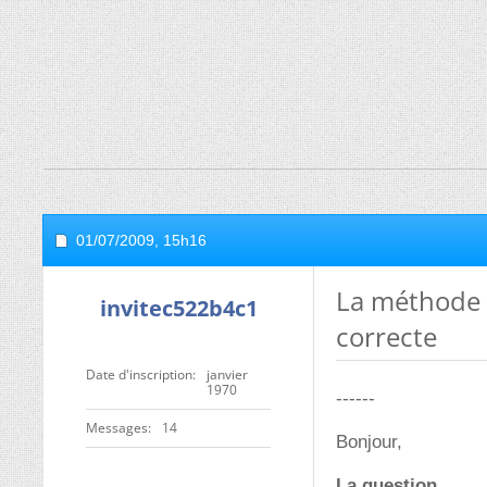
01/07/2009,
15h16
La méthode 
invitec522b4c1
correcte
Date d'inscription
janvier
1970
------
Messages
14
Bonjour,
La question