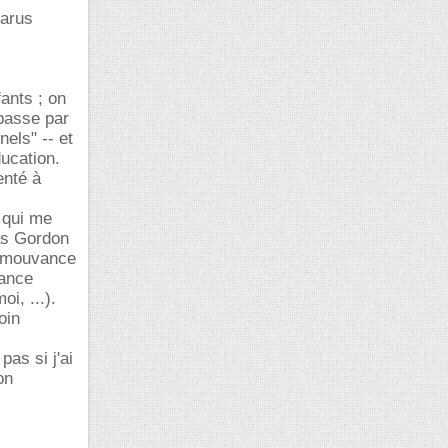
parus
ants ; on
 passe par
els" -- et
ucation.
enté à
s qui me
as Gordon
la mouvance
dance
i, ...).
oin
pas si j'ai
on