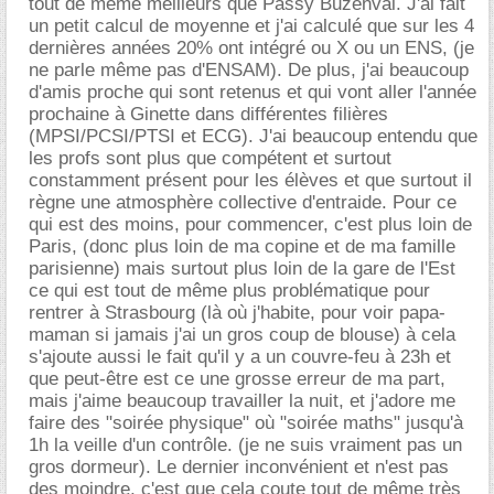
tout de même meilleurs que Passy Buzenval. J'ai fait
un petit calcul de moyenne et j'ai calculé que sur les 4
dernières années 20% ont intégré ou X ou un ENS, (je
ne parle même pas d'ENSAM). De plus, j'ai beaucoup
d'amis proche qui sont retenus et qui vont aller l'année
prochaine à Ginette dans différentes filières
(MPSI/PCSI/PTSI et ECG). J'ai beaucoup entendu que
les profs sont plus que compétent et surtout
constamment présent pour les élèves et que surtout il
règne une atmosphère collective d'entraide. Pour ce
qui est des moins, pour commencer, c'est plus loin de
Paris, (donc plus loin de ma copine et de ma famille
parisienne) mais surtout plus loin de la gare de l'Est
ce qui est tout de même plus problématique pour
rentrer à Strasbourg (là où j'habite, pour voir papa-
maman si jamais j'ai un gros coup de blouse) à cela
s'ajoute aussi le fait qu'il y a un couvre-feu à 23h et
que peut-être est ce une grosse erreur de ma part,
mais j'aime beaucoup travailler la nuit, et j'adore me
faire des "soirée physique" où "soirée maths" jusqu'à
1h la veille d'un contrôle. (je ne suis vraiment pas un
gros dormeur). Le dernier inconvénient et n'est pas
des moindre, c'est que cela coute tout de même très