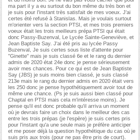
ma part il y a eu surtout du bon même du très bon et
je suis pour l'instant très satisfait de mes voeux. J'ai
certes été refusé à Stanislas. Mais je voulais surtout
m'orienter vers la section PTSI, et mes trois premiers
voeux était les trois meilleurs prépa PTSI qui était
donc Passy-Buzenval, Le Lycée Sainte-Geneviève, et
Jean Baptiste Say. J'ai été pris au lycée Passy
Buzenval, Je suis certes sous liste d'attente pour
"Ginette" mais je suis classé 6e et le rang du dernier
admis de 2020 état 24e donc je pense sérieusement
avoir mes chances. Pour ce qui est de Jean Baptiste
Say (JBS) je suis moins bien classé, je suis classé
213e mais le rang du dernier admis en 2020 était vers
les 250 donc je pense hypothétiquement avoir tout de
même une chance. (Ps je suis aussi bien classé pour
Chaptal en PTSI mais cela m'intéresse moins). Je
pense qu'il est donc probable qu'il arriva un moment
où je devrais faire un choix dans le meilleur des cas
entre les trois prépas (je l'espère) je suis certes pris
pour l'instant qu'a une seule mais je préfère anticiper
et me poser déjà la question hypothétique du cas où je
suis pris aux trois (pour ne pas être pris de court).