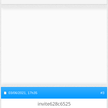
03/06/2021,
17h35
#3
invite628c6525