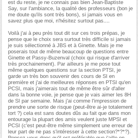
est du reste, je ne connais pas bien Jean-Baptiste
Say, sur l'ambiance, la qualité des professeurs (bon je
me doute qu'ils sont très bons), si jamais vous en
savez plus que moi, n'hésitez surtout pas....
Voilà j'ai à peu près tout dit sur ces trois prépas, je
pense que le choix sera surtout très difficile si jamais
je suis sélectionné à JBS et à Ginette. Mais je me
poserais tout de même beaucoup de questions entre
Ginette et Passy-Buzenval (choix qui risque d'arriver
très prochainement). Par ailleurs je me pose tout
même quelques questions sur la section PTSI, je
garde un très bon souvenir des cours de SI en
première et j'ai de meilleures réponses en PTSI qu'en
PCSI, mais j'aimerais tout de même être sûr d'aller
dans la bonne voie, je pense que je vais aimer les 8H
de SI par semaine. Mais j'ai comme l'impression de
prendre une sorte de risque (peut-être ai-je totalement
tort ?) cela est sans doutes dûs au fait que dans mon
entourage la plupart des amis veulent juste MPSI et
PCSI (c'est peut-être même simplement une erreur de
leur part de ne pas s'intéresser à cette section?*?*?).
Pensez-vous donc qu'il est préférable que j'aille en