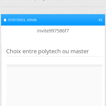
07/07/2021,
02h06
#1
invite997586f7
Choix entre polytech ou master