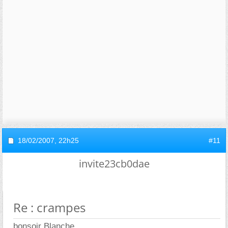
18/02/2007,
22h25
#11
invite23cb0dae
Re : crampes
bonsoir Blanche,