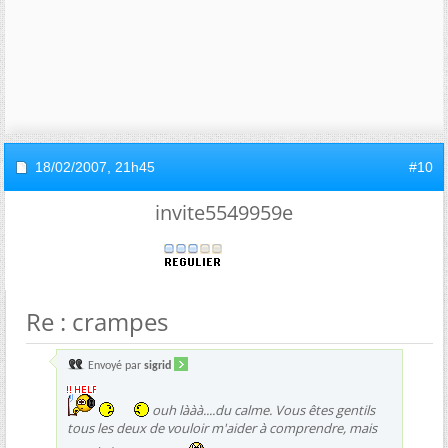
18/02/2007,
21h45
#10
invite5549959e
Re : crampes
Envoyé par
sigrid
ouh lààà....du calme. Vous êtes gentils
tous les deux de vouloir m'aider à comprendre, mais