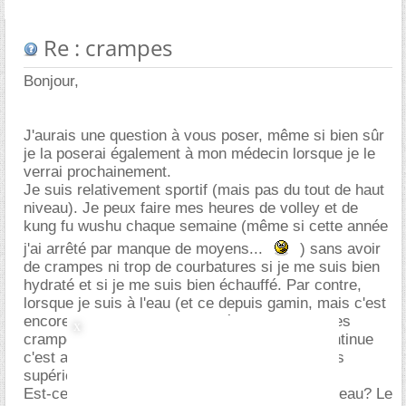
Re : crampes
Bonjour,
J'aurais une question à vous poser, même si bien sûr
je la poserai également à mon médecin lorsque je le
verrai prochainement.
Je suis relativement sportif (mais pas du tout de haut
niveau). Je peux faire mes heures de volley et de
kung fu wushu chaque semaine (même si cette année
j'ai arrêté par manque de moyens...
) sans avoir
de crampes ni trop de courbatures si je me suis bien
hydraté et si je me suis bien échauffé. Par contre,
lorsque je suis à l'eau (et ce depuis gamin, mais c'est
encore pire maintenant), j'ai très rapidement des
crampes: surtout aux mollets, ensuite si je continue
c'est au tour des cuisses, et enfin les membres
supérieurs.
Est-ce que je dois m'échauffer avant d'aller à l'eau? Le