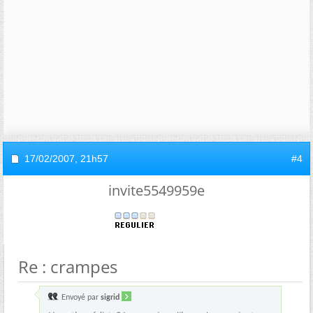
17/02/2007,
21h57
#4
invite5549959e
Re : crampes
Envoyé par
sigrid