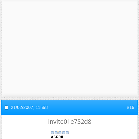
21/02/2007,
11h58
#15
invite01e752d8