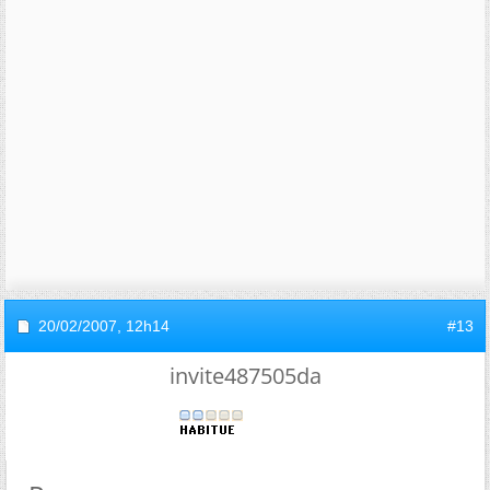
20/02/2007,
12h14
#13
invite487505da