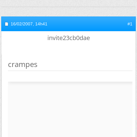
16/02/2007,
14h41
#1
invite23cb0dae
crampes