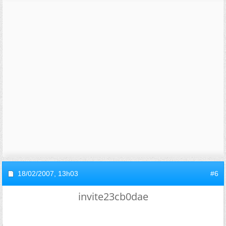
18/02/2007,
13h03
#6
invite23cb0dae