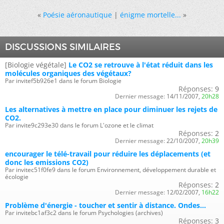
«
Poésie aéronautique
|
énigme mortelle...
»
DISCUSSIONS SIMILAIRES
[Biologie végétale]
Le CO2 se retrouve à l'état réduit dans les
molécules organiques des végétaux?
Par invitef5b926e1 dans le forum Biologie
Réponses:
9
Dernier message:
14/11/2007,
20h28
Les alternatives à mettre en place pour diminuer les rejets de
CO2.
Par invite9c293e30 dans le forum L'ozone et le climat
Réponses:
2
Dernier message:
22/10/2007,
20h39
encourager le télé-travail pour réduire les déplacements (et
donc les emissions CO2)
Par invitec51f0fe9 dans le forum Environnement, développement durable et
écologie
Réponses:
2
Dernier message:
12/02/2007,
16h22
Problème d'énergie - toucher et sentir à distance. Ondes...
Par invitebc1af3c2 dans le forum Psychologies (archives)
Réponses:
3