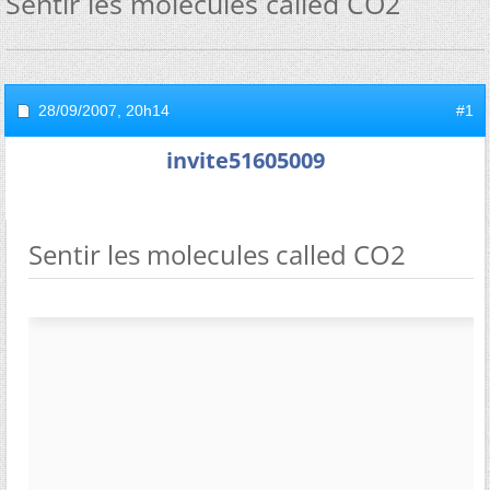
Sentir les molecules called CO2
28/09/2007,
20h14
#1
invite51605009
Sentir les molecules called CO2