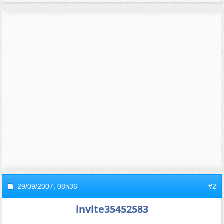
29/09/2007,
08h36
#2
invite35452583