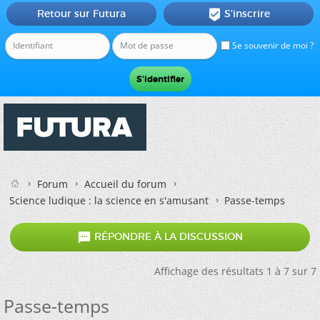
Retour sur Futura
S'inscrire

Se souvenir de moi ?
Forum
Accueil du forum
Science ludique : la science en s'amusant
Passe-temps

RÉPONDRE À LA DISCUSSION
Affichage des résultats 1 à 7 sur 7
Passe-temps