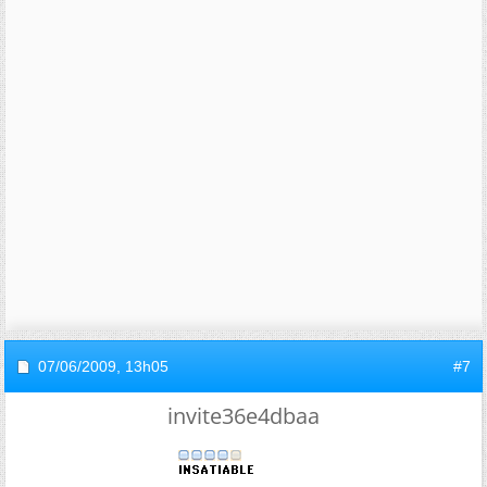
07/06/2009,
13h05
#7
invite36e4dbaa