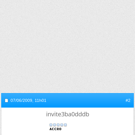
07/06/2009,
11h01
#2
invite3ba0dddb