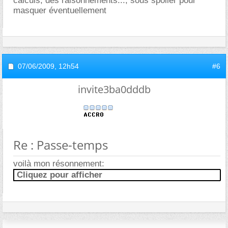
calculs, des raisonnements..., sous spoiler pour
masquer éventuellement
07/06/2009,
12h54
#6
invite3ba0dddb
Re : Passe-temps
voilà mon résonnement:
Cliquez pour afficher