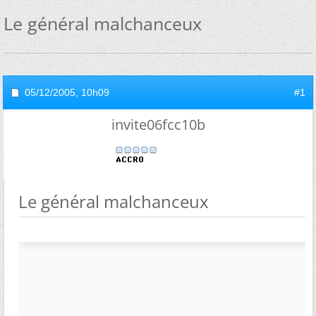
Le général malchanceux
05/12/2005,
10h09
#1
invite06fcc10b
Le général malchanceux