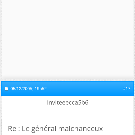
05/12/2005,
19h52
#17
inviteeecca5b6
Re : Le général malchanceux