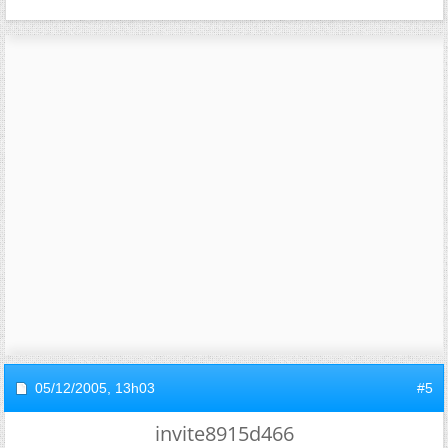
05/12/2005,
13h03
#5
invite8915d466