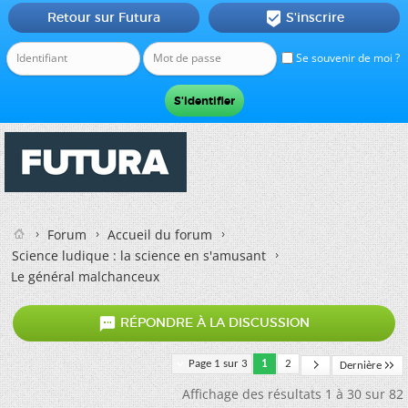
Retour sur Futura
S'inscrire

Se souvenir de moi ?
Forum
Accueil du forum
Science ludique : la science en s'amusant
Le général malchanceux

RÉPONDRE À LA DISCUSSION
Page 1 sur 3
1
2
Dernière
Affichage des résultats 1 à 30 sur 82