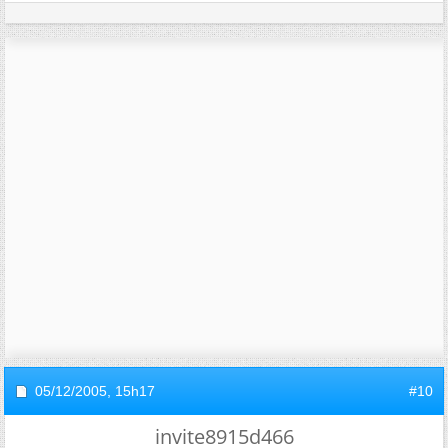
05/12/2005,
15h17
#10
invite8915d466