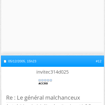
05/12/2005,
15h23
#12
invitec314d025
Re : Le général malchanceux