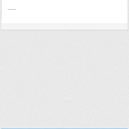
-----