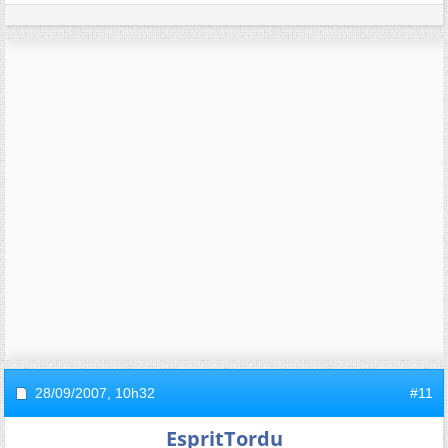
28/09/2007,
10h32
#11
EspritTordu