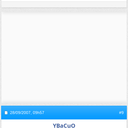
28/09/2007,
09h57
#9
YBaCuO