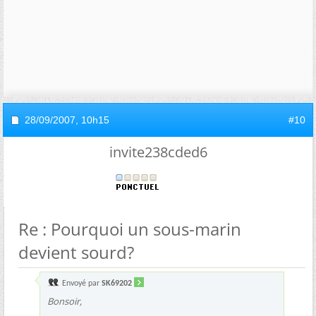
28/09/2007,
10h15
#10
invite238cded6
Re : Pourquoi un sous-marin
devient sourd?
Envoyé par
SK69202
Bonsoir,