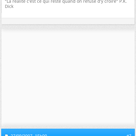
"La réalité c'est ce qui reste quand on refuse d'y croire" P.K.
Dick
27/09/2007,
15h00
#7