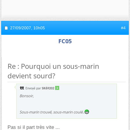
27/09/2007,
10h05
#4
FC05
Re : Pourquoi un sous-marin
devient sourd?
Envoyé par
SK69202
Bonsoir,
Sous-marin trouvé, sous-marin coulé..
Pas si il part très vite ...