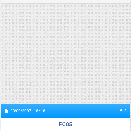
28/09/2007,
18h18
#15
FC05