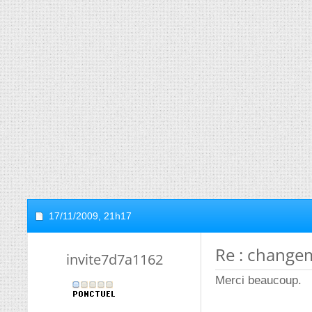
17/11/2009,
21h17
Re : change
invite7d7a1162
Merci beaucoup.