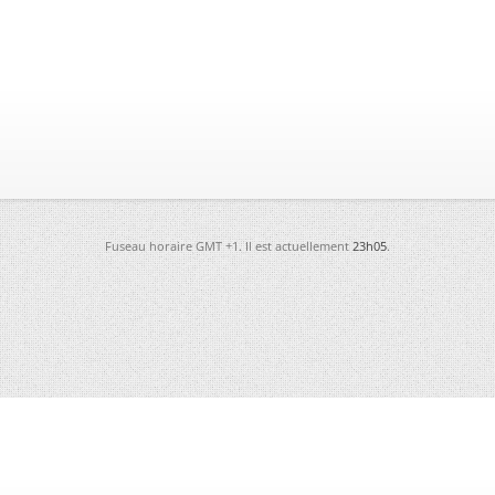
Fuseau horaire GMT +1. Il est actuellement
23h05
.