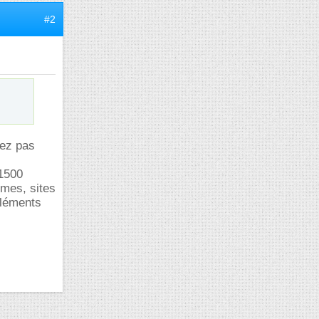
#2
sez pas
 1500
omes, sites
éléments