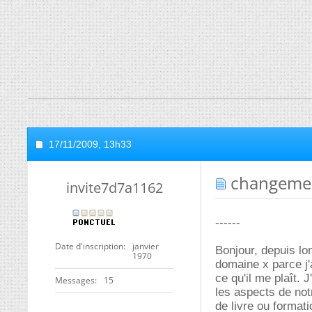
17/11/2009,
13h33
changemen
invite7d7a1162
------
Date d'inscription
janvier
Bonjour, depuis lo
1970
domaine x parce j'
ce qu'il me plaît. 
Messages
15
les aspects de notr
de livre ou format