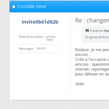
17/11/2009,
19h50
Re : change
invite0b61d62b
Envoyé par
hip
Date d'inscription
janvier
En guise d'introd
1970
Messages
19 474
Bonjour, je me per
encore.
Créé à l'occasion 
articles : question
internet, reportag
pour débuter en a
Jean