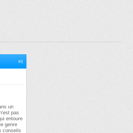
#1
dans un
n'est pas
qui entoure
 le genre
s conseils