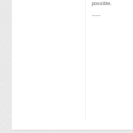
possible.
-----