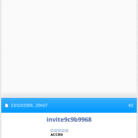
23/10/2006,
20h07
#2
invite9c9b9968