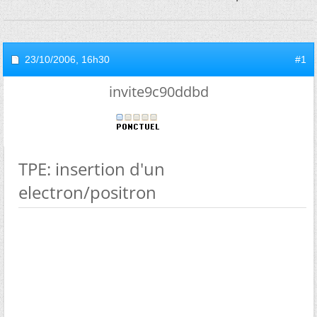
23/10/2006,
16h30
#1
invite9c90ddbd
TPE: insertion d'un
electron/positron