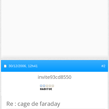
30/12/2006,
12h41
#2
invite93cd8550
Re : cage de faraday