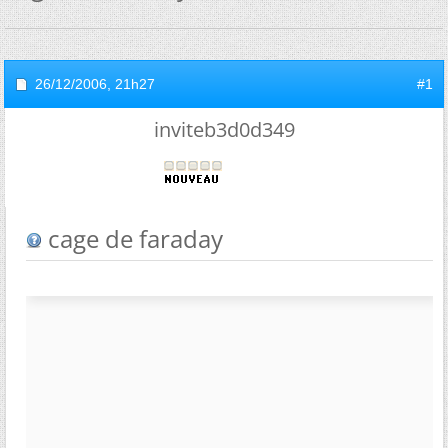
26/12/2006,
21h27
#1
inviteb3d0d349
cage de faraday