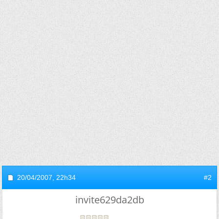
20/04/2007,
22h34
#2
invite629da2db