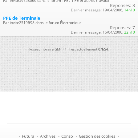
Par invite597a3066 dans le forum TPE / TIPE et autres travaux
Réponses:
3
Dernier message:
19/04/2006,
14h10
PPE de Terminale
Par invite2519ff98 dans le forum Électronique
Réponses:
7
Dernier message:
16/04/2006,
22h10
Fuseau horaire GMT +1. Il est actuellement
07h54
.
-
Futura
-
Archives
-
Conso
-
Gestion des cookies
-