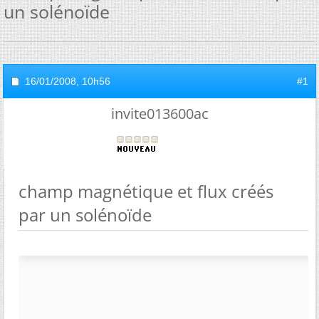
un solénoïde
16/01/2008,
10h56
#1
invite013600ac
champ magnétique et flux créés
par un solénoïde