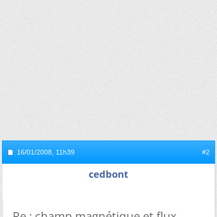
16/01/2008,
11h39
#2
cedbont
Re : champ magnétique et flux