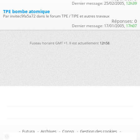
Dernier message:
25/02/2005,
12h39
TPE bombe atomique
Par invitec9fa5a72 dans le forum TPE / TIPE et autres travaux
Réponses:
0
Dernier message:
17/01/2005,
17h07
Fuseau horaire GMT +1. Il est actuellement
12h58
.
-
Futura
-
Archives
-
Conso
-
Gestion des cookies
-