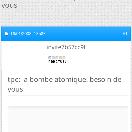
vous
16/01/2008,
18h36
#1
invite7b57cc9f
tpe: la bombe atomique! besoin de
vous