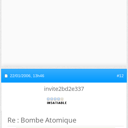
22/01/2006,
13h46
#12
invite2bd2e337
Re : Bombe Atomique