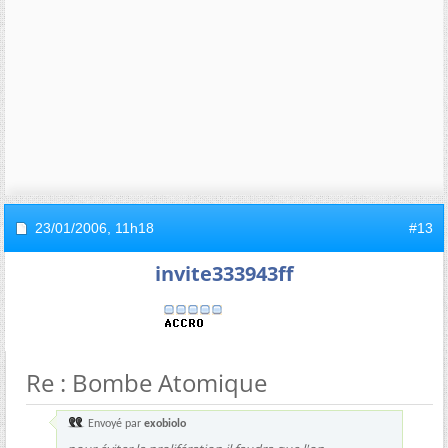
23/01/2006,
11h18
#13
invite333943ff
Re : Bombe Atomique
Envoyé par
exobiolo