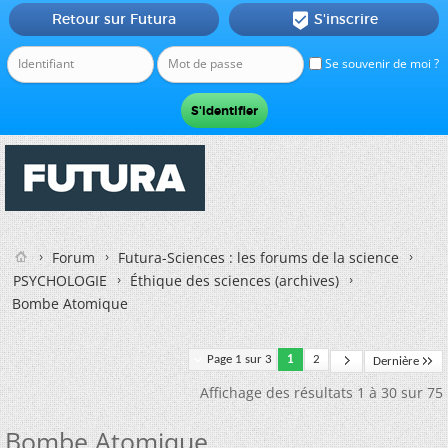
Retour sur Futura
S'inscrire

Se souvenir de moi ?
Forum
Futura-Sciences : les forums de la science
PSYCHOLOGIE
Éthique des sciences (archives)
Bombe Atomique
Page 1 sur 3
1
2
Dernière
Affichage des résultats 1 à 30 sur 75
Bombe Atomique