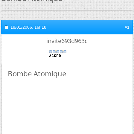
18/01/2006,
16h18
#1
invite693d963c
Bombe Atomique