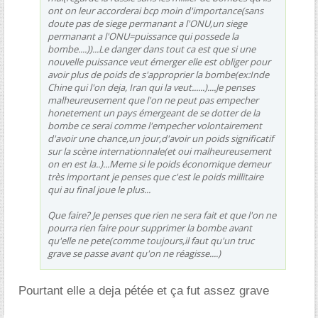
ont on leur accorderai bcp moin d'importance(sans
doute pas de siege permanant a l'ONU,un siege
permanant a l'ONU=puissance qui possede la
bombe....))...Le danger dans tout ca est que si une
nouvelle puissance veut émerger elle est obliger pour
avoir plus de poids de s'approprier la bombe(ex:Inde
Chine qui l'on deja, Iran qui la veut......)....Je penses
malheureusement que l'on ne peut pas empecher
honetement un pays émergeant de se dotter de la
bombe ce serai comme l'empecher volontairement
d'avoir une chance,un jour,d'avoir un poids significatif
sur la scène internationnale(et oui malheureusement
on en est la..)...Meme si le poids économique demeur
très important je penses que c'est le poids millitaire
qui au final joue le plus...
Que faire? Je penses que rien ne sera fait et que l'on ne
pourra rien faire pour supprimer la bombe avant
qu'elle ne pete(comme toujours,il faut qu'un truc
grave se passe avant qu'on ne réagisse....)
Pourtant elle a deja pétée et ça fut assez grave