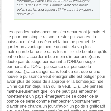
Pourquoi prolifère-t-elle autant ??? Le philosophe
Camus dans le journal
Combat
l'avait bien prédit,
qu'en sera les conséquence ?? Il y aura-t-il un guerre
nucléaire ??
Les grandes puissances ne s'en separeront jamais et
ce pour une simple raison : rester puissantes ,la
puissance n'est pas éternel la bombe permet de
garder un avantage meme quand cela va plus
mal(regarde la russie sans les millier de bombes qu'ils
ont on leur accorderai bcp moin d'importance(sans
doute pas de siege permanant a l'ONU,un siege
permanant a l'ONU=puissance qui possede la
bombe....))...Le danger dans tout ca est que si une
nouvelle puissance veut émerger elle est obliger pour
avoir plus de poids de s'approprier la bombe(ex:Inde
Chine qui l'on deja, Iran qui la veut......)....Je penses
malheureusement que l'on ne peut pas empecher
honetement un pays émergeant de se dotter de la
bombe ce serai comme l'empecher volontairement
d'avoir une chance,un jour,d'avoir un poids significatif