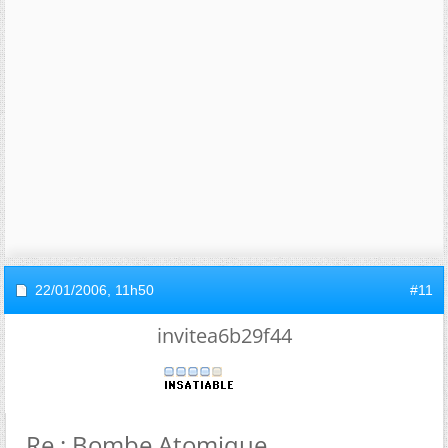
22/01/2006,
11h50
#11
invitea6b29f44
Re : Bombe Atomique