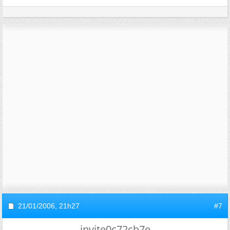
21/01/2006,
21h27
#7
invite0c72cb7e