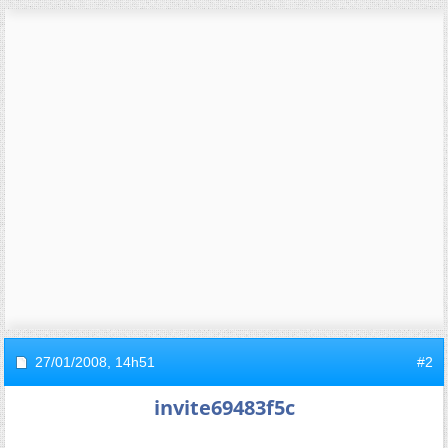
27/01/2008,
14h51
#2
invite69483f5c