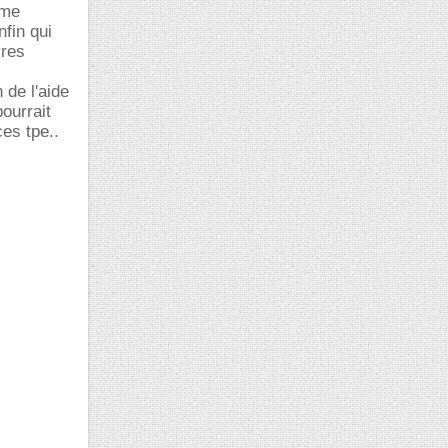
 me
nfin qui
vres
 de l'aide
ourrait
es tpe..