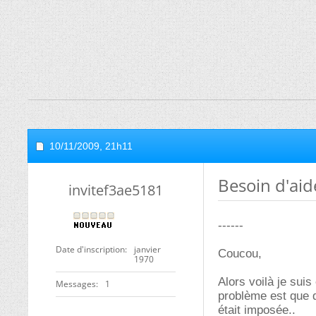
10/11/2009,
21h11
Besoin d'aid
invitef3ae5181
------
Date d'inscription
janvier
Coucou,
1970
Alors voilà je sui
Messages
1
problème est que d
était imposée..