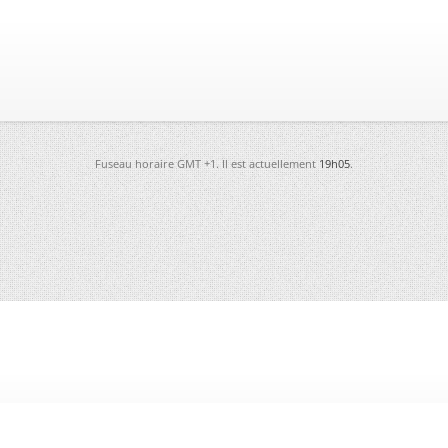
Fuseau horaire GMT +1. Il est actuellement
19h05
.
-
Futura
-
Archives
-
Conso
-