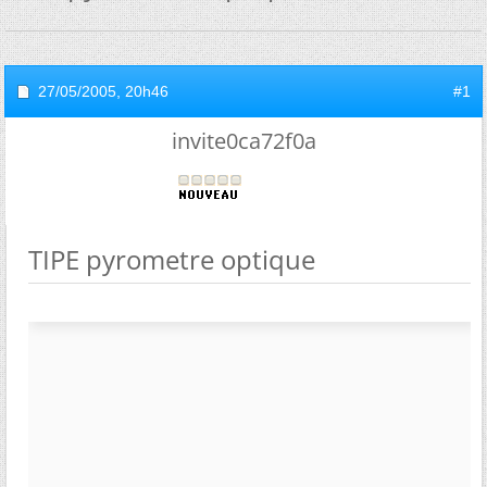
27/05/2005,
20h46
#1
invite0ca72f0a
TIPE pyrometre optique