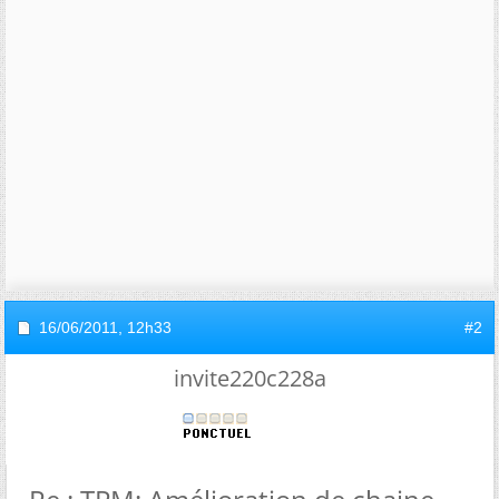
16/06/2011,
12h33
#2
invite220c228a