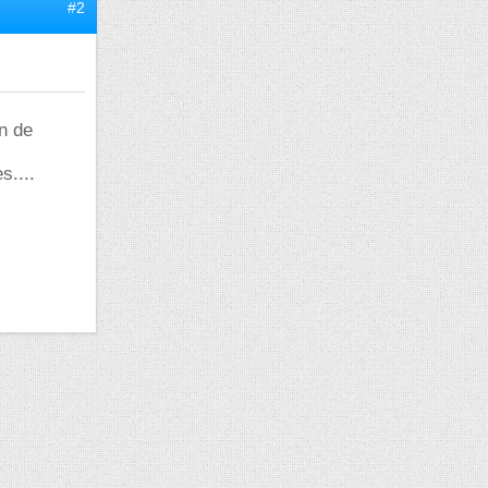
#2
en de
s....