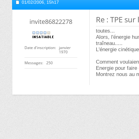
01/02/2006,
15h17
Re : TPE sur
invite86822278
toutes...
Alors, l'énergie hu
traîneau.....
Date d'inscription
janvier
L'énergie cinétique
1970
Comment voulaient
Messages
250
Energie pour faire 
Montrez nous au mo