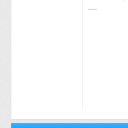
-----