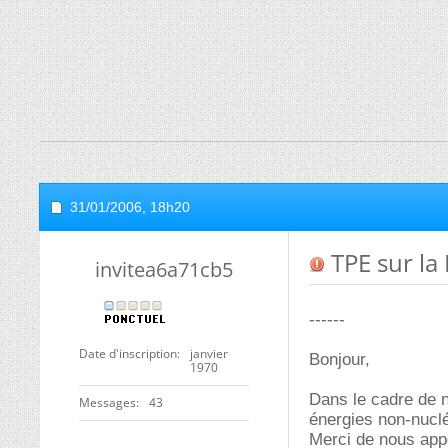
31/01/2006,
18h20
TPE sur la
invitea6a71cb5
------
Date d'inscription
janvier
Bonjour,
1970
Dans le cadre de 
Messages
43
énergies non-nuclé
Merci de nous appo