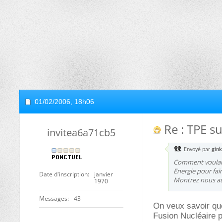
01/02/2006,
18h06
Re : TPE su
invitea6a71cb5
Envoyé par
gin
Comment voulaie
Energie pour fair
Date d'inscription
janvier
Montrez nous au 
1970
Messages
43
On veux savoir quel
Fusion Nucléaire po