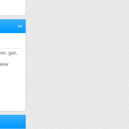
#4
bon, gaz,
pérer