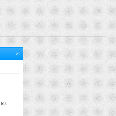
#1
 les
.