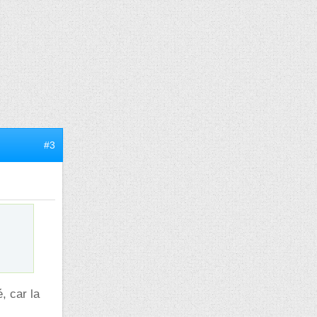
#3
, car la