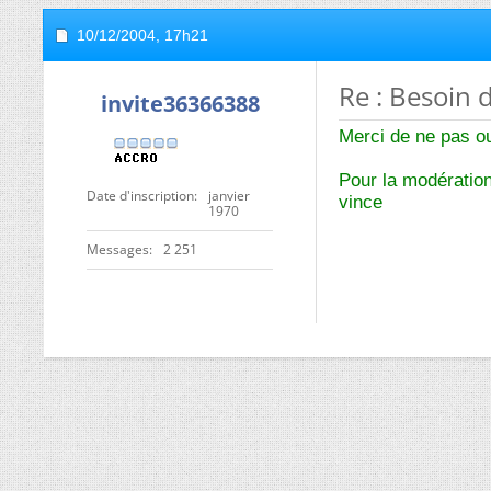
10/12/2004,
17h21
Re : Besoin
invite36366388
Merci de ne pas ou
Pour la modératio
Date d'inscription
janvier
vince
1970
Messages
2 251