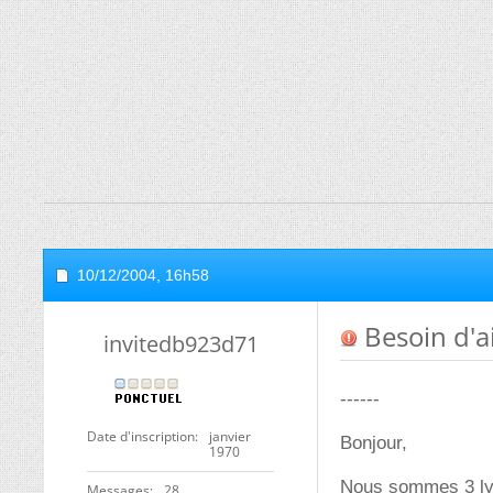
10/12/2004,
16h58
Besoin d'
invitedb923d71
------
Date d'inscription
janvier
Bonjour,
1970
Nous sommes 3 lyc
Messages
28