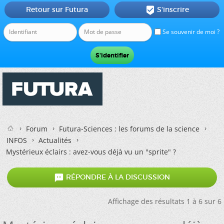
Retour sur Futura
S'inscrire

Se souvenir de moi ?
Forum
Futura-Sciences : les forums de la science
INFOS
Actualités
Mystérieux éclairs : avez-vous déjà vu un "sprite" ?

RÉPONDRE À LA DISCUSSION
Affichage des résultats 1 à 6 sur 6