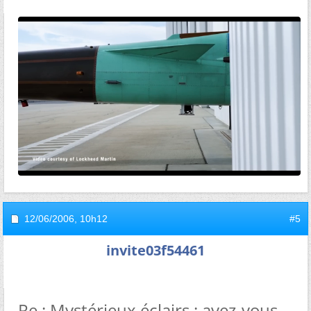
12/06/2006,
10h12
#5
invite03f54461
Re : Mystérieux éclairs : avez-vous