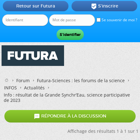
Retour sur Futura
S'inscrire

Se souvenir de moi ?
Forum
Futura-Sciences : les forums de la science
INFOS
Actualités
Info : résultat de la Grande Synchr’Eau, science participative
de 2023

RÉPONDRE À LA DISCUSSION
Affichage des résultats 1 à 1 sur 1