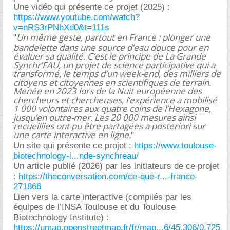
Une vidéo qui présente ce projet (2025) :
https://www.youtube.com/watch?
v=nRS3rPNhXd0&t=111s
Un même geste, partout en France : plonger une
"
bandelette dans une source d’eau douce pour en
évaluer sa qualité. C’est le principe de La Grande
Synchr’EAU, un projet de science participative qui a
transformé, le temps d’un week-end, des milliers de
citoyens et citoyennes en scientifiques de terrain.
Menée en 2023 lors de la Nuit européenne des
chercheurs et chercheuses, l’expérience a mobilisé
1 000 volontaires aux quatre coins de l’Hexagone,
jusqu’en outre-mer. Les 20 000 mesures ainsi
recueillies ont pu être partagées a posteriori sur
une carte interactive en ligne.
"
Un site qui présente ce projet :
https://www.toulouse-
biotechnology-i...nde-synchreau/
Un article publié (2026) par les initiateurs de ce projet
:
https://theconversation.com/ce-que-r...-france-
271866
Lien vers la carte interactive (compilés par les
équipes de l’INSA Toulouse et du Toulouse
Biotechnology Institute) :
https://umap.openstreetmap.fr/fr/map...6/45.306/0.725