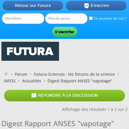
Retour sur Futura
S'inscrire

Se souvenir de moi ?
Forum
Futura-Sciences : les forums de la science
INFOS
Actualités
Digest Rapport ANSES "vapotage"

RÉPONDRE À LA DISCUSSION
Affichage des résultats 1 à 2 sur 2
Digest Rapport ANSES "vapotage"