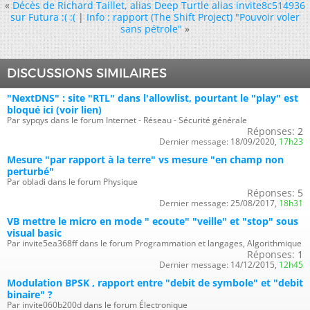
«
Décès de Richard Taillet, alias Deep Turtle alias invite8c514936
sur Futura :( :(
|
Info : rapport (The Shift Project) "Pouvoir voler
sans pétrole"
»
DISCUSSIONS SIMILAIRES
"NextDNS" : site "RTL" dans l'allowlist, pourtant le "play" est
bloqué ici (voir lien)
Par sypqys dans le forum Internet - Réseau - Sécurité générale
Réponses:
2
Dernier message:
18/09/2020,
17h23
Mesure "par rapport à la terre" vs mesure "en champ non
perturbé"
Par obladi dans le forum Physique
Réponses:
5
Dernier message:
25/08/2017,
18h31
VB mettre le micro en mode " ecoute" "veille" et "stop" sous
visual basic
Par invite5ea368ff dans le forum Programmation et langages, Algorithmique
Réponses:
1
Dernier message:
14/12/2015,
12h45
Modulation BPSK , rapport entre "debit de symbole" et "debit
binaire" ?
Par invite060b200d dans le forum Électronique