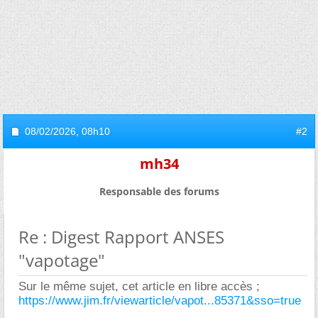
08/02/2026,
08h10
#2
mh34
Responsable des forums
Re : Digest Rapport ANSES
"vapotage"
Sur le même sujet, cet article en libre accès ;
https://www.jim.fr/viewarticle/vapot...85371&sso=true