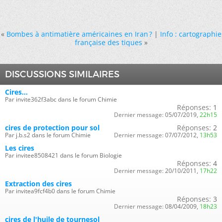
«
Bombes à antimatière américaines en Iran ?
|
Info : cartographie
française des tiques
»
DISCUSSIONS SIMILAIRES
Cires...
Par invite362f3abc dans le forum Chimie
Réponses:
1
Dernier message:
05/07/2019,
22h15
cires de protection pour sol
Réponses:
2
Par j.b.s2 dans le forum Chimie
Dernier message:
07/07/2012,
13h53
Les cires
Par invitee8508421 dans le forum Biologie
Réponses:
4
Dernier message:
20/10/2011,
17h22
Extraction des cires
Par invitea9fcf4b0 dans le forum Chimie
Réponses:
3
Dernier message:
08/04/2009,
18h23
cires de l'huile de tournesol