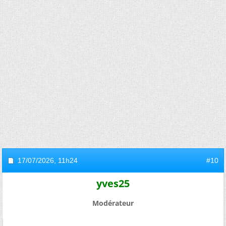
17/07/2026,
11h24
#10
yves25
Modérateur