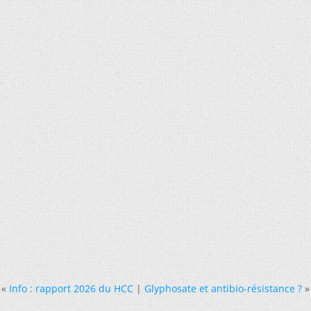
«
Info : rapport 2026 du HCC
|
Glyphosate et antibio-résistance ?
»