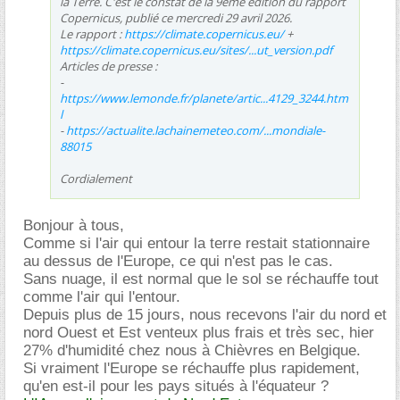
la Terre. C'est le constat de la 9eme édition du rapport
Copernicus
, publié ce mercredi 29 avril 2026.
Le rapport :
https://climate.copernicus.eu/
+
https://climate.copernicus.eu/sites/...ut_version.pdf
Articles de presse :
-
https://www.lemonde.fr/planete/artic...4129_3244.htm
l
-
https://actualite.lachainemeteo.com/...mondiale-
88015
Cordialement
Bonjour à tous,
Comme si l'air qui entour la terre restait stationnaire
au dessus de l'Europe, ce qui n'est pas le cas.
Sans nuage, il est normal que le sol se réchauffe tout
comme l'air qui l'entour.
Depuis plus de 15 jours, nous recevons l'air du nord et
nord Ouest et Est venteux plus frais et très sec, hier
27% d'humidité chez nous à Chièvres en Belgique.
Si vraiment l'Europe se réchauffe plus rapidement,
qu'en est-il pour les pays situés à l'équateur ?