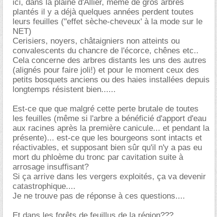
ici, dans la plaine d'Allier, même de gros arbres
plantés il y a déjà quelques années perdent toutes
leurs feuilles ("effet sèche-cheveux' à la mode sur le
NET)
Cerisiers, noyers, châtaigniers non atteints ou
convalescents du chancre de l'écorce, chênes etc..
Cela concerne des arbres distants les uns des autres
(alignés pour faire joli!) et pour le moment ceux des
petits bosquets anciens ou des haies installées depuis
longtemps résistent bien......
Est-ce que que malgré cette perte brutale de toutes
les feuilles (même si l'arbre a bénéficié d'apport d'eau
aux racines après la première canicule... et pendant la
présente)... est-ce que les bourgeons sont intacts et
réactivables, et supposant bien sûr qu'il n'y a pas eu
mort du phloème du tronc par cavitation suite à
arrosage insuffisant?
Si ça arrive dans les vergers exploités, ça va devenir
catastrophique....
Je ne trouve pas de réponse à ces questions....
Et dans les forêts de feuillus de la région???