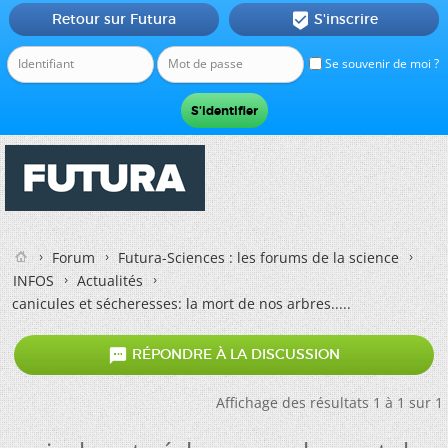
Retour sur Futura
S'inscrire

Se souvenir de moi ?
Forum
Futura-Sciences : les forums de la science
INFOS
Actualités
canicules et sécheresses: la mort de nos arbres.....

RÉPONDRE À LA DISCUSSION
Affichage des résultats 1 à 1 sur 1