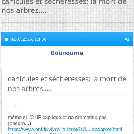
canicules et sécheresses: la mort de
nos arbres.....
02/07/2026,
18h50
#1
Bounoume
canicules et sécheresses: la mort de
nos arbres.....
------
même si l'ONF explique et ne dramatise pas
(encore...)
https://www.onf.fr/vivre-la-foret/%2...-sadapter.html