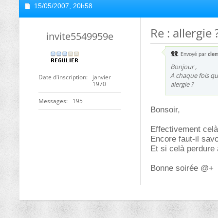
15/05/2007,
20h58
Re : allergie 
invite5549959e
Envoyé par
cle
Bonjour ,
A chaque fois qu
Date d'inscription
janvier
1970
alergie ?
Messages
195
Bonsoir,
Effectivement celà
Encore faut-il savoi
Et si celà perdure 
Bonne soirée @+