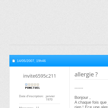
14/05/2007,
19h46
allergie ?
invite6595c211
------
Date d'inscription
janvier
Bonjour ,
1970
A chaque fois que 
rien ! Ece une aler
Messages
11