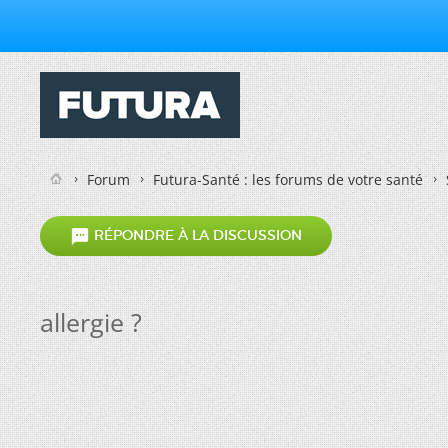
Forum
Futura-Santé : les forums de votre santé

RÉPONDRE À LA DISCUSSION
allergie ?