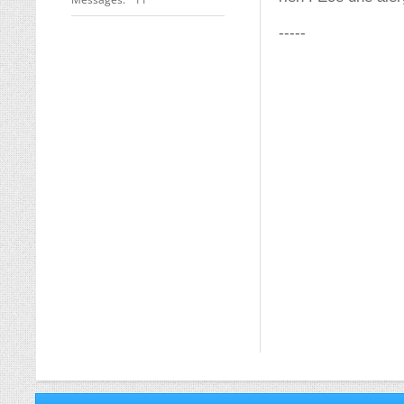
-----