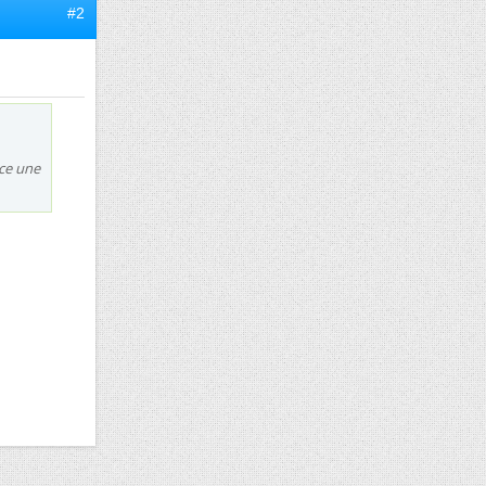
#2
Ece une