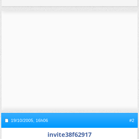
19/10/2005,
16h06
#2
invite38f62917