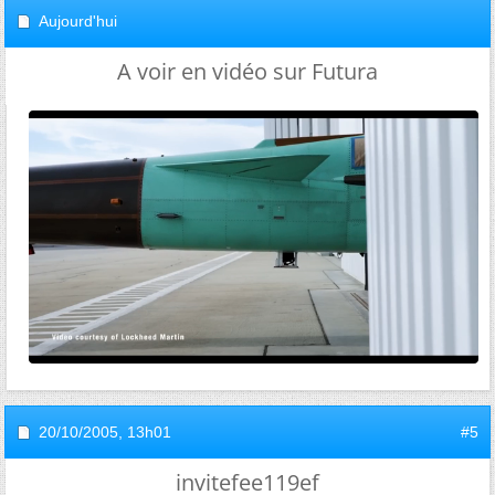
Aujourd'hui
A voir en vidéo sur Futura
20/10/2005,
13h01
#5
invitefee119ef