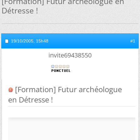
[Formation] Futur archéologue en
Détresse !
19/10/2005,
15h48
#1
invite69438550
[Formation] Futur archéologue
en Détresse !