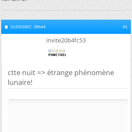
31/03/2007,
09h44
#1
invite20b4fc53
ctte nuit => étrange phénomène
lunaire!