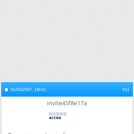
31/03/2007,
18h11
#11
invite45f8e17a