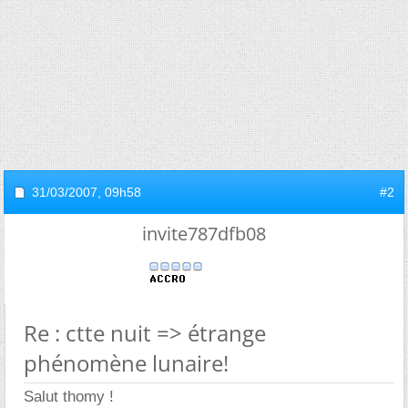
31/03/2007,
09h58
#2
invite787dfb08
Re : ctte nuit => étrange
phénomène lunaire!
Salut thomy !