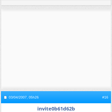
03/04/2007,
05h26
#16
invite0b61d62b