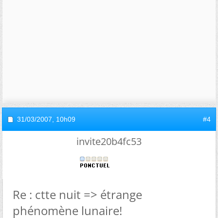
31/03/2007,
10h09
#4
invite20b4fc53
Re : ctte nuit => étrange
phénomène lunaire!