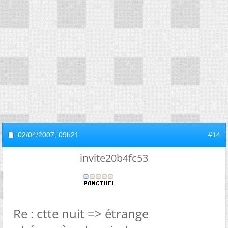
02/04/2007,
09h21
#14
invite20b4fc53
Re : ctte nuit => étrange