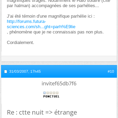
magnifiques tirages. Notamment le Halo solaire (cité
par halman) accompagnées de ses parhélies...
J'ai été témoin d'une magnifique parhélie ici :
http://forums.futura-
sciences.com/sh...ght=parh%E9lie
, phénomène que je ne connaissais pas non plus.
Cordialement.
31/03/2007,
17h45
#10
invitef65db7f6
Re : ctte nuit => étrange