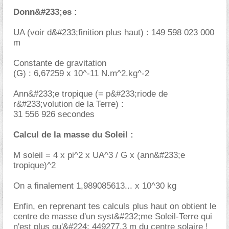
Donn&#233;es :
UA (voir d&#233;finition plus haut) : 149 598 023 000
m
Constante de gravitation
(G) : 6,67259 x 10^-11 N.m^2.kg^-2
Ann&#233;e tropique (= p&#233;riode de
r&#233;volution de la Terre) :
31 556 926 secondes
Calcul de la masse du Soleil :
M soleil = 4 x pi^2 x UA^3 / G x (ann&#233;e
tropique)^2
On a finalement 1,989085613... x 10^30 kg
Enfin, en reprenant tes calculs plus haut on obtient le
centre de masse d'un syst&#232;me Soleil-Terre qui
n'est plus qu'&#224; 449277,3 m du centre solaire !