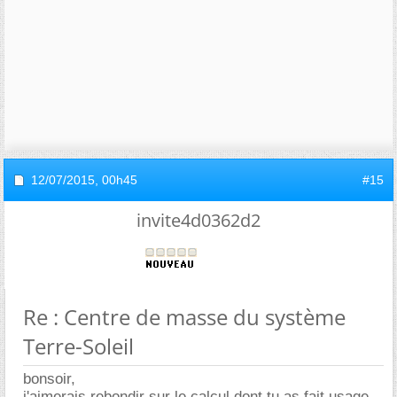
12/07/2015,
00h45
#15
invite4d0362d2
Re : Centre de masse du système
Terre-Soleil
bonsoir,
j'aimerais rebondir sur le calcul dont tu as fait usage