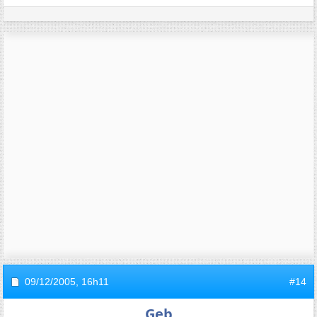
09/12/2005,
16h11
#14
Geb