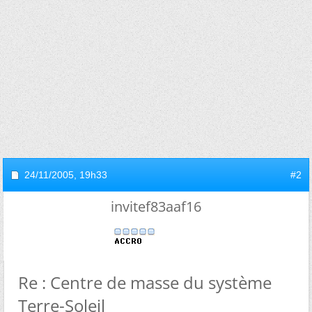
24/11/2005,
19h33
#2
invitef83aaf16
Re : Centre de masse du système
Terre-Soleil