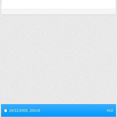
24/11/2005,
20h18
#10