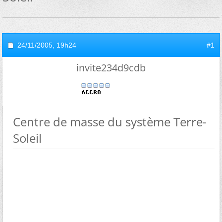
24/11/2005,
19h24
#1
invite234d9cdb
Centre de masse du système Terre-
Soleil