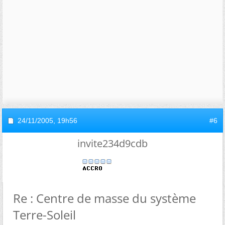
24/11/2005,
19h56
#6
invite234d9cdb
Re : Centre de masse du système
Terre-Soleil