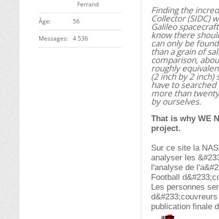
Ferrand
Finding the incred
Collector (SIDC) w
ge
56
Galileo spacecraft
know there should
Messages
4 536
can only be found 
than a grain of sa
comparison, about 
roughly equivalent
(2 inch by 2 inch) 
have to searched t
more than twenty 
by ourselves.
That is why WE NE
project.
Sur ce site la NAS
analyser les &#233
l'analyse de l'a&#
Football d&#233;c
Les personnes ser
d&#233;couvreurs 
publication finale 