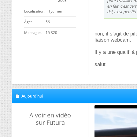
2003
pour travailler 
en fait, c'est ce
Localisation
Tyumen
dsl, c'est peu êtr
ge
56
Messages
15 320
non, il s'agit de 
liaison webcam.
Il y a une qualif' 
salut
Aujourd'hui
A voir en vidéo
sur Futura