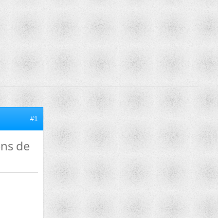
#1
ons de