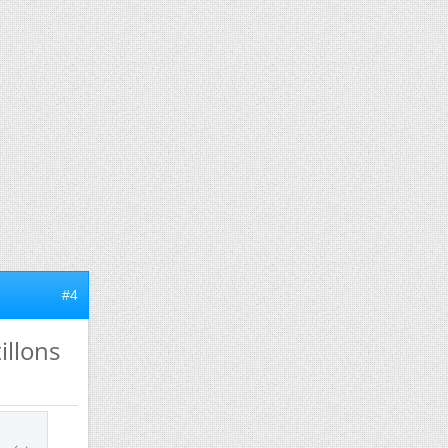
#4
illons