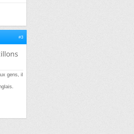
#3
illons
ux gens, il
nglais.