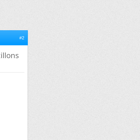
#2
illons