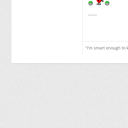
-----
“I'm smart enough to