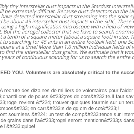
ibly tiny interstellar dust impacts in the Stardust Interstell
ill be extremely difficult. Because dust detectors on the U
 have detected interstellar dust streaming into the solar 
 be about 45 interstellar dust impacts in the SIDC. These
using a high-magnification microscope with a field of view
lt. But the aerogel collector that we have to search enorm
a tenth of a square meter (about a square foot) in size. Th
 to searching for 45 ants in an entire football field, one 
square at a time! More than 1.6 million individual fields of v
o find the interstellar dust grains. We estimate that it wo
years of continuous scanning for us to search the entire c
ED YOU. Volunteers are absolutely critical to the succe
A recrute des dizaines de milliers de volontaires pour l'aide
;chantillons de poussi&#232;res de com&#232;te.Il faut sav
233;rogel revient &#224; trouver quelques fourmis sur un terr
ompos&#233; en carr&#233;s de qq cm de cot&#233;!
ont soumises &#224; un test de comp&#233;tence sur intern
de grains dans l'a&#233;rogel seront mentionn&#233;s dans
de l'&#233;quipe!