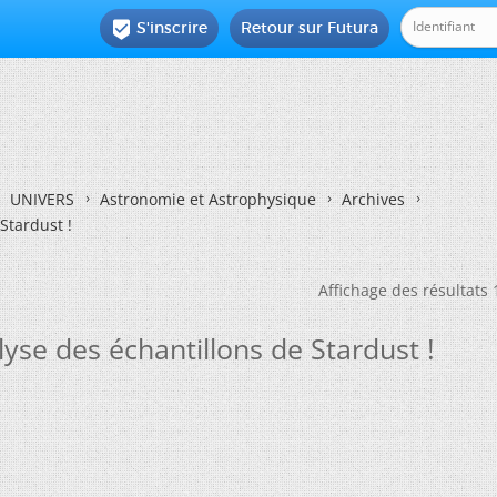
S'inscrire
Retour sur Futura

UNIVERS
Astronomie et Astrophysique
Archives
Stardust !
Affichage des résultats 
lyse des échantillons de Stardust !