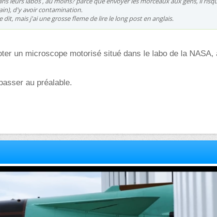
dans leurs labos , au moins? parce que envoyer les morceaux aux gens, il risqu
rtain), d'y avoir contamination.
e dit, mais j'ai une grosse fleme de lire le long post en anglais.
piloter un microscope motorisé situé dans le labo de la NASA,
à passer au préalable.