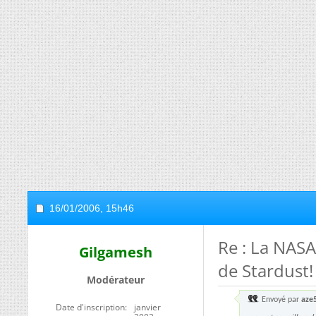
16/01/2006,
15h46
Re : La NASA
Gilgamesh
de Stardust!
Modérateur
Envoyé par
aze
Date d'inscription
janvier