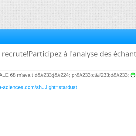
 recrute!Participez à l'analyse des échant
ALE 68 m'avait d&#233;j&#224;
pr
&#233;c&#233;d&#233;
ra-sciences.com/sh...light=stardust