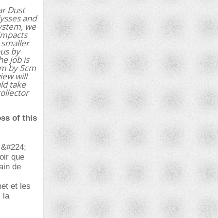
ar Dust
lysses and
system, we
 impacts
 smaller
ous by
e job is
5cm by 5cm
iew will
uld take
ollector
ss of this
r &#224;
oir que
ain de
et et les
 la