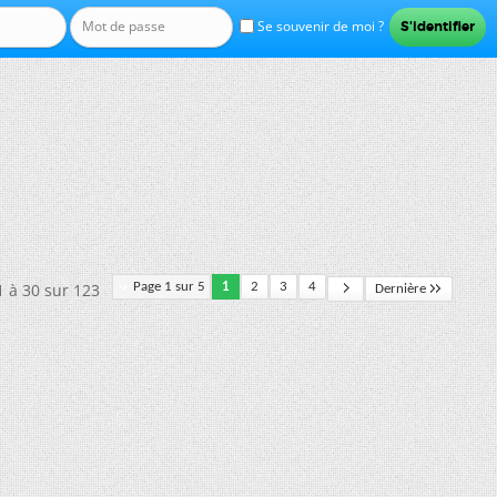
Se souvenir de moi ?
1 à 30 sur 123
Page 1 sur 5
1
2
3
4
Dernière