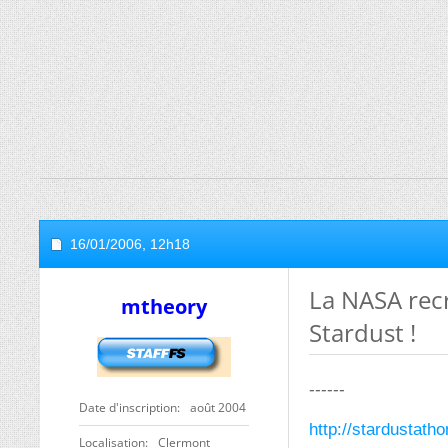
16/01/2006,
12h18
La NASA recr
mtheory
Stardust !
------
Date d'inscription
août 2004
http://stardustath
Localisation
Clermont