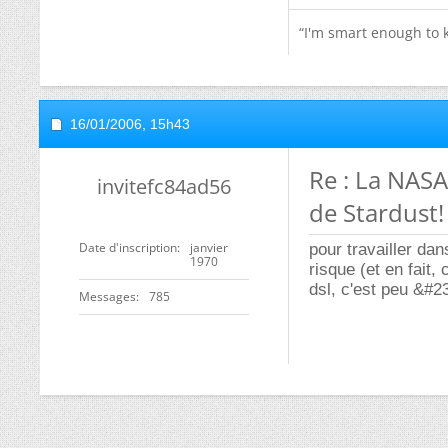
“I'm smart enough to
16/01/2006,
15h43
Re : La NASA
invitefc84ad56
de Stardust!
Date d'inscription
janvier
pour travailler da
1970
risque (et en fait, 
dsl, c'est peu &#23
Messages
785