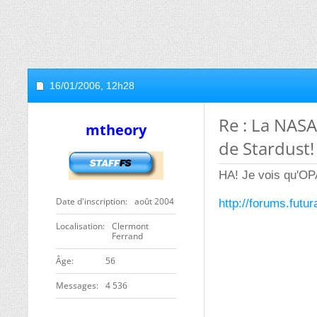
16/01/2006,
12h28
Re : La NASA
mtheory
de Stardust!
HA! Je vois qu'OP
Date d'inscription
août 2004
http://forums.futu
Localisation
Clermont
Ferrand
ge
56
Messages
4 536