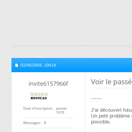
01/05/2004,
10h14
Voir le passé
invite6157966f
------
Date d'inscription
janvier
J'ai découvert futu
1970
Un petit problème m
possible.
Messages
8