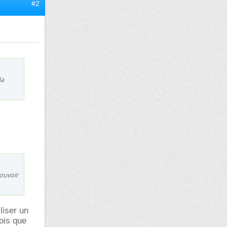
#2
la
pouvoir
liser un
ois que