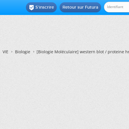
S'inscrire
Retour sur Futura

VIE
Biologie
[Biologie Moléculaire]
western blot / proteine h