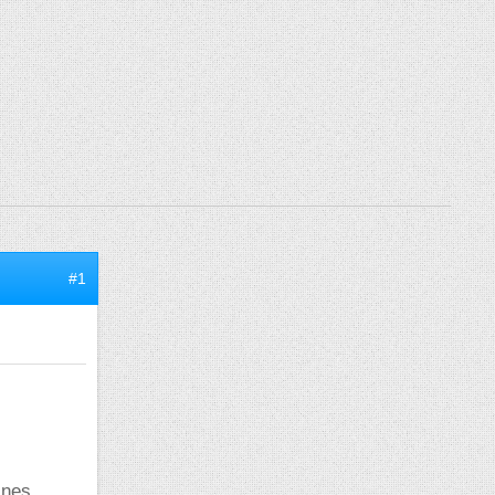
#1
ines