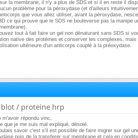
sur la membrane, il n'y a plus de SDS et si il en reste il dis
ucun problème pour la péroxydase (et d'ailleurs intuitivemen
anticorps que vous allez utiliser, avant la péroxydase, nesce
 3D ce qui prouve que le SDS ne bouleverse pas la manipe u
a membrane).
uvez tout à fait faire un gel non dénaturant sans SDS si vo
tion native des protéines et conserver les complexes, mais 
utilisation ultérieure d'un anticorps couplé à la préoxydase.
 blot / proteine hrp
 m'avoir répondu vinc,
e que je me suis mal expliqué, désolé.
oulais savoir c'est s'il est possible de faire migrer sur gel un
ydase puis de la transferer sur membrane et cela en conditi