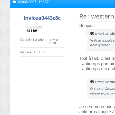
02/08/2007,
13h57
Re : western
invitea0443c8c
Bonjour.
Envoyé par
taid
Date d'inscription
janvier
Voilà je voulais 
1970
peroxydase?
Messages
3 068
Tout à fait. C'est
- anticorps primair
- anticorps second
Envoyé par
taid
Et cela en faisa
révéler la pero
Je ne comprends pa
anticorps couplé à