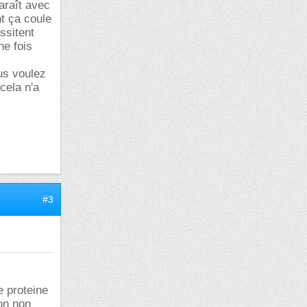
paraît avec
t ça coule
ssitent
ne fois
us voulez
cela n'a
#3
e proteine
on non