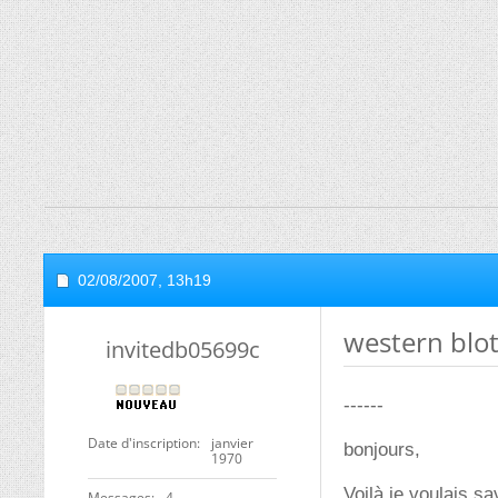
02/08/2007,
13h19
western blot
invitedb05699c
------
Date d'inscription
janvier
bonjours,
1970
Voilà je voulais sa
Messages
4