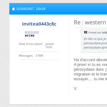
02/08/2007,
15h29
Re : western
invitea0443c8c
Envoyé par
taid
En fait ce que je
peroxydase puis
Date d'inscription
janvier
1970
peroxydase après
Messages
3 068
Ha d'accord désol
A priori si tu es n
péroxydase donc j'
migration et le tr
essayer.... tu me 
V.