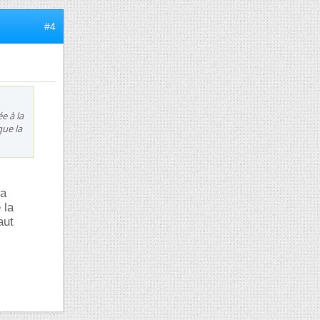
#4
ée à la
que la
la
 la
aut