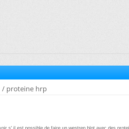
 / proteine hrp
voir s' il est possible de faire un westren blot avec des prote