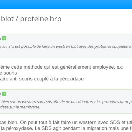
 blot / proteine hrp
a
savoir s' il est possible de faire un westren blot avec des proteines couplées à 
 même cette méthode qui est générallement employée, ex:
e souris
aire anti souris couplé à la péroxidase
a
nt bien sur un western sans sds afin de ne pas dénaturer les proteines pour 
xydase sur la membrane.
s bien. On peut tout à fait faire un western avec SDS et uti
 la péroxydase. Le SDS agit pendant la migration mais une f