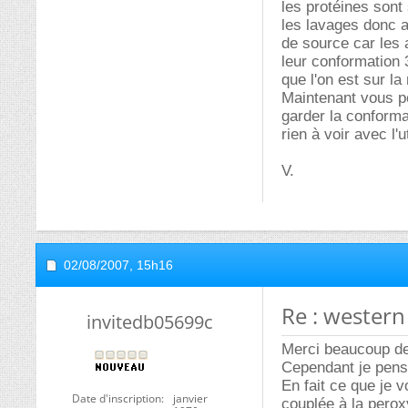
les protéines sont 
les lavages donc a
de source car les 
leur conformation
que l'on est sur l
Maintenant vous po
garder la conforma
rien à voir avec l'
V.
02/08/2007,
15h16
Re : western
invitedb05699c
Merci beaucoup de
Cependant je pens
En fait ce que je v
Date d'inscription
janvier
couplée à la perox