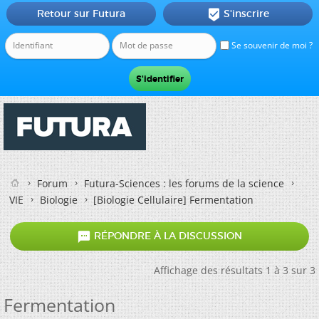
Retour sur Futura
S'inscrire

Se souvenir de moi ?
Forum
Futura-Sciences : les forums de la science
VIE
Biologie
[Biologie Cellulaire]
Fermentation

RÉPONDRE À LA DISCUSSION
Affichage des résultats 1 à 3 sur 3
Fermentation