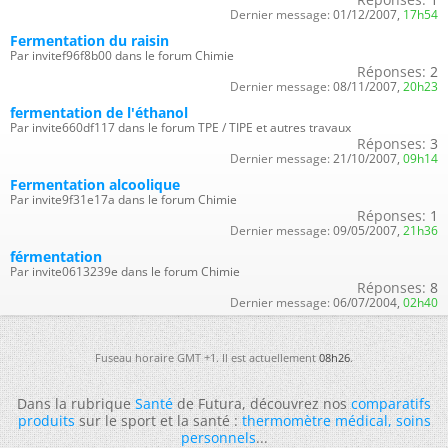
Dernier message:
01/12/2007,
17h54
Fermentation du raisin
Par invitef96f8b00 dans le forum Chimie
Réponses:
2
Dernier message:
08/11/2007,
20h23
fermentation de l'éthanol
Par invite660df117 dans le forum TPE / TIPE et autres travaux
Réponses:
3
Dernier message:
21/10/2007,
09h14
Fermentation alcoolique
Par invite9f31e17a dans le forum Chimie
Réponses:
1
Dernier message:
09/05/2007,
21h36
férmentation
Par invite0613239e dans le forum Chimie
Réponses:
8
Dernier message:
06/07/2004,
02h40
Fuseau horaire GMT +1. Il est actuellement
08h26
.
Dans la rubrique
Santé
de Futura, découvrez nos
comparatifs
produits
sur le sport et la santé :
thermomètre médical
,
soins
personnels
...