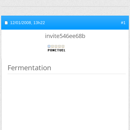
12/01/2008,
13h22
#1
invite546ee68b
Fermentation