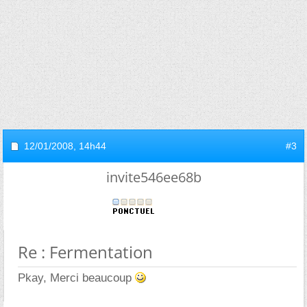
12/01/2008,
14h44
#3
invite546ee68b
Re : Fermentation
Pkay, Merci beaucoup