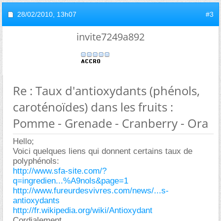
28/02/2010,
13h07
#3
invite7249a892
Re : Taux d'antioxydants (phénols,
caroténoïdes) dans les fruits :
Pomme - Grenade - Cranberry - Ora
Hello;
Voici quelques liens qui donnent certains taux de
polyphénols:
http://www.sfa-site.com/?
q=ingredien...%A9nols&page=1
http://www.fureurdesvivres.com/news/...s-
antioxydants
http://fr.wikipedia.org/wiki/Antioxydant
Cordialement,