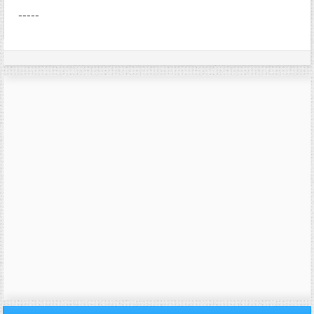
-----