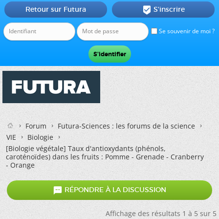
Retour sur Futura
S'inscrire

Se souvenir de moi ?
Forum
Futura-Sciences : les forums de la science
VIE
Biologie
[Biologie végétale]
Taux d'antioxydants (phénols,
caroténoïdes) dans les fruits : Pomme - Grenade - Cranberry
- Orange

RÉPONDRE À LA DISCUSSION
Affichage des résultats 1 à 5 sur 5