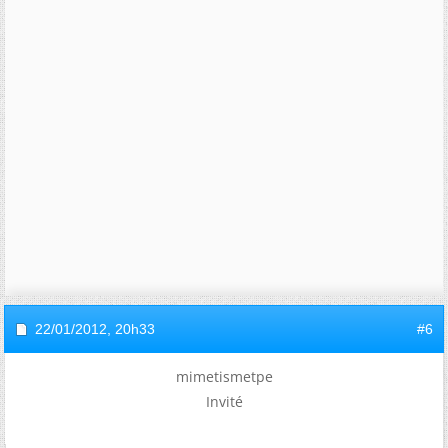
22/01/2012,
20h33
#6
mimetismetpe
Invité