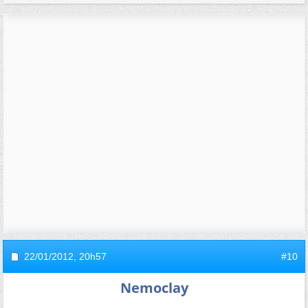
22/01/2012,
20h57
#10
Nemoclay