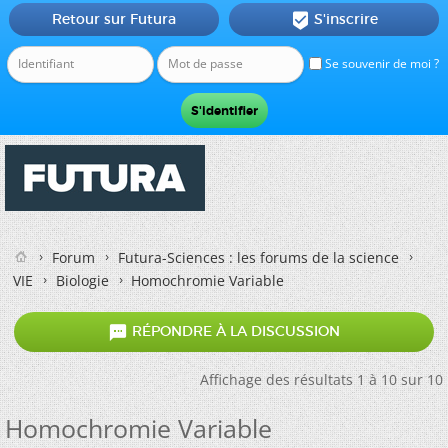
Retour sur Futura
S'inscrire

Se souvenir de moi ?
Forum
Futura-Sciences : les forums de la science
VIE
Biologie
Homochromie Variable

RÉPONDRE À LA DISCUSSION
Affichage des résultats 1 à 10 sur 10
Homochromie Variable