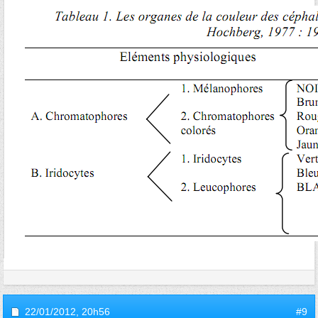
22/01/2012,
20h56
#9