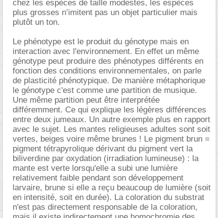
chez les espèces de taille modestes, les espèces
plus grosses n’imitent pas un objet particulier mais
plutôt un ton.
Le phénotype est le produit du génotype mais en
interaction avec l'environnement. En effet un même
génotype peut produire des phénotypes différents en
fonction des conditions environnementales, on parle
de plasticité phénotypique. De manière métaphorique
le génotype c'est comme une partition de musique.
Une même partition peut être interprétée
différemment. Ce qui explique les légères différences
entre deux jumeaux. Un autre exemple plus en rapport
avec le sujet. Les mantes religieuses adultes sont soit
vertes, beiges voire même brunes ! Le pigment brun =
pigment tétrapyrolique dérivant du pigment vert la
biliverdine par oxydation (irradiation lumineuse) : la
mante est verte lorsqu'elle a subi une lumière
relativement faible pendant son développement
larvaire, brune si elle a reçu beaucoup de lumière (soit
en intensité, soit en durée). La coloration du substrat
n'est pas directement responsable de la coloration,
mais il existe indirectement une homochromie des