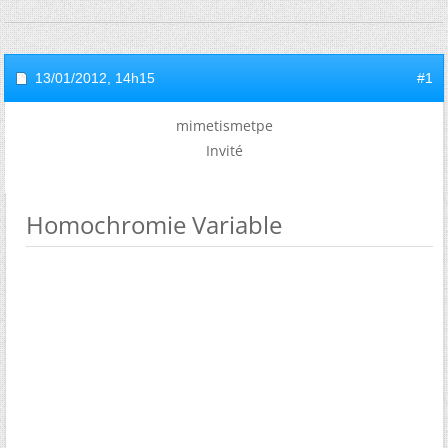
13/01/2012,
14h15
#1
mimetismetpe
Invité
Homochromie Variable