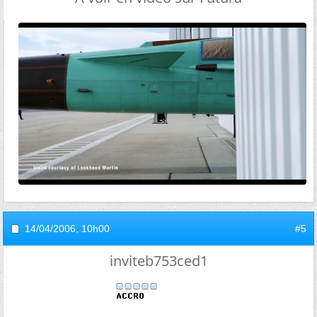
14/04/2006,
10h00
#5
inviteb753ced1