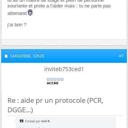
tu as un maitre de stage et plein de personne
souriante et prete a t'aider mais : tu ne parle pas
allemand
j'ai bon ?
14/04/2006,
12h26
#7
inviteb753ced1
Re : aide pr un protocole (PCR,
DGGE...)
Envoyé par
mol-R