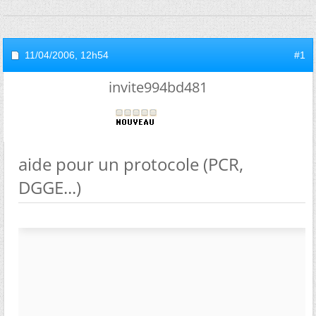
11/04/2006,
12h54
#1
invite994bd481
aide pour un protocole (PCR,
DGGE...)