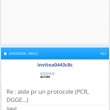
20/04/2006,
08h21
#12
invitea0443c8c
Re : aide pr un protocole (PCR,
DGGE...)
Salut!