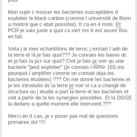
Mon sujet c trouver les bacteries susceptibles d
exploiter le black carbon (comme l université de Bonn
a montré que c etait possible), tt ca en 4 mois.
Pr
PCR je sais juste a quoi ca sert ms tt est assez flou
en fait.
Voila j ai mes echantillons de terre, j extrais l adn de
la terre et là je fais quoi??? Je connais les bases dc
et je fais la pcr sur quoi? Cmt je fais
pr
voir qu une
bacterie "peut exploiter" (je connais l ARNr 16S ms
pourquoi l amplifier comme on connait deja les
bacteries etudiées) ??? On me donne les bacteries et
je les introduits ds la terre
pr
voir si ca a changé de
structure ou j etudie a part la terre et les bacteries et
voit a partir de la les synergies possibles. Et la DGGE
la dedans a quelle moment elle intervient.???
Merci en tt cas, je v poser pas mal de questions
primaires dsl !!!!