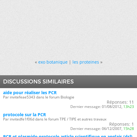
«
exo botanique
|
les proteines
»
DISCUSSIONS SIMILAIRES
aide pour réaliser les PCR
Par invitefeae5343 dans le forum Biologie
Réponses:
11
Dernier message:
01/08/2012,
13h23
protocole sur la PCR
Par invitedfe1f06d dans le forum TPE / TIPE et autres travaux
Réponses:
1
Dernier message:
06/12/2007,
15h28
PCR et plasmide-protocole article scientifique en anglais (dsl)