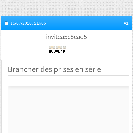
15/07/2010,
21h05
#1
invitea5c8ead5
Brancher des prises en série