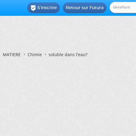
S'inscrire
Retour sur Futura

MATIERE
Chimie
soluble dans l'eau?