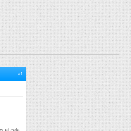
#1
s et cela