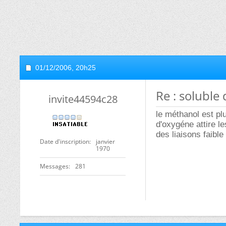
01/12/2006,
20h25
Re : soluble 
invite44594c28
le méthanol est pl
d'oxygéne attire l
des liaisons faible
Date d'inscription
janvier
1970
Messages
281