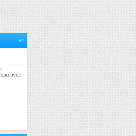
#2
e
d'eau avec