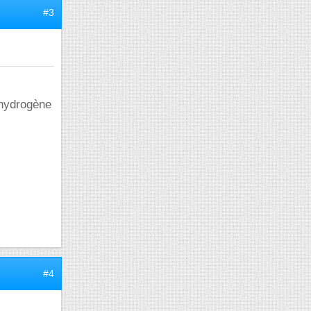
#3
 hydrogène
#4