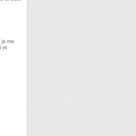
c je me
 et