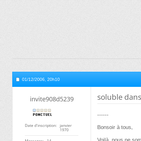
01/12/2006,
20h10
soluble dans
invite908d5239
------
Date d'inscription
janvier
Bonsoir à tous,
1970
Voilà, nous ne so
Messages
14