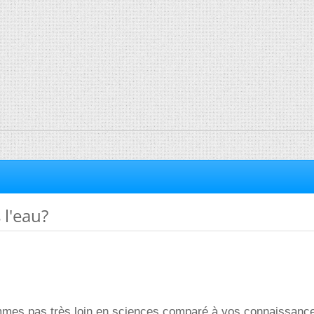
 l'eau?
mmes pas très loin en sciences comparé à vos connaissance