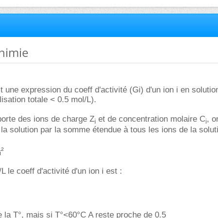
chimie
it une expression du coeff d'activité (Gi) d'un ion i en solut
isation totale < 0.5 mol/L).
porte des ions de charge Z
et de concentration molaire C
, o
i
i
la solution par la somme étendue à tous les ions de la soluti
²
i
 le coeff d'activité d'un ion i est :
 la T°, mais si T°<60°C A reste proche de 0.5