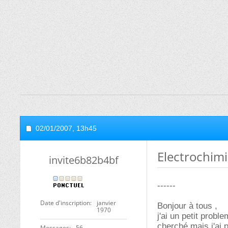
02/01/2007,
13h45
Electrochim
invite6b82b4bf
------
Date d'inscription
janvier
Bonjour à tous ,
1970
j'ai un petit prob
cherché mais j'ai 
Messages
56