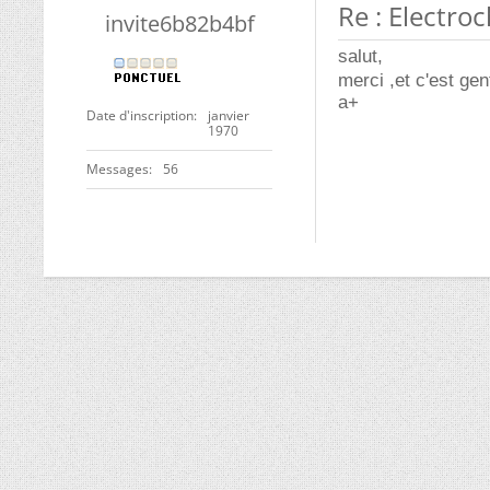
Re : Electro
invite6b82b4bf
salut,
merci ,et c'est gent
a+
Date d'inscription
janvier
1970
Messages
56