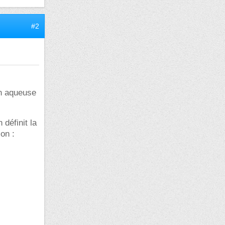
#2
ion aqueuse
n définit la
on :