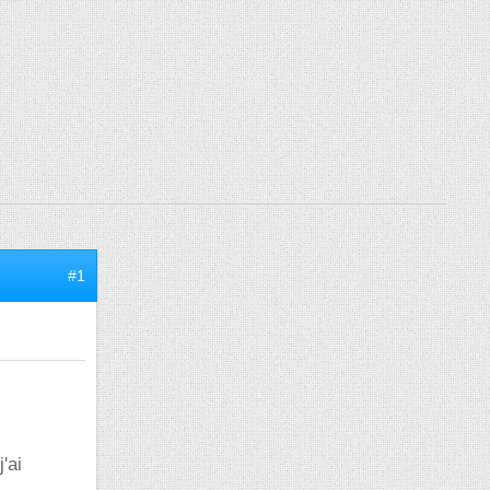
#1
'ai