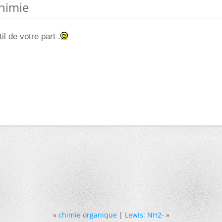
chimie
il de votre part .
«
chimie organique
|
Lewis: NH2-
»