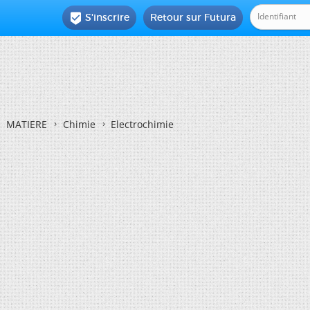
S'inscrire
Retour sur Futura

MATIERE
Chimie
Electrochimie