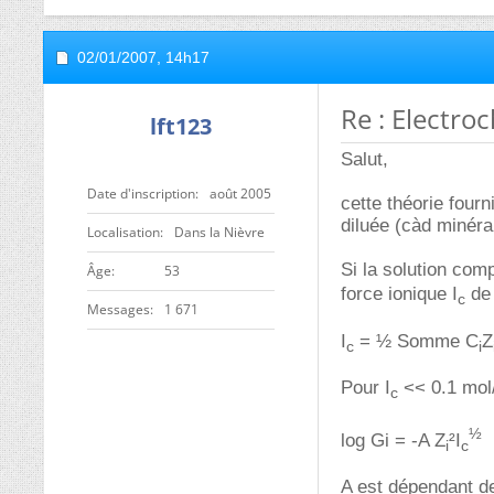
02/01/2007,
14h17
Re : Electro
lft123
Salut,
Date d'inscription
août 2005
cette théorie fourn
diluée (càd minéral
Localisation
Dans la Nièvre
Si la solution com
ge
53
force ionique I
de 
c
Messages
1 671
I
= ½ Somme C
Z
c
i
Pour I
<< 0.1 mol/L
c
½
log Gi = -A Z
²I
i
c
A est dépendant de