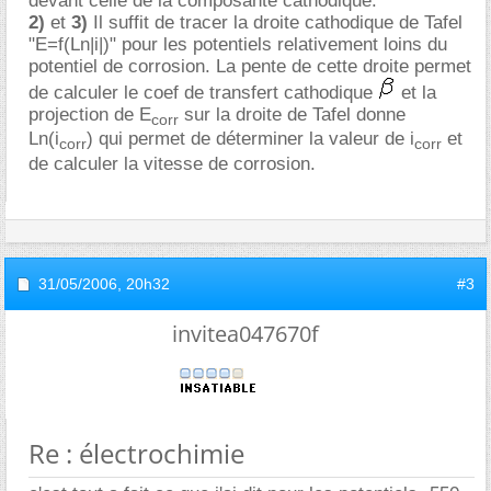
devant celle de la composante cathodique.
2)
et
3)
Il suffit de tracer la droite cathodique de Tafel
"E=f(Ln|i|)" pour les potentiels relativement loins du
potentiel de corrosion. La pente de cette droite permet
de calculer le coef de transfert cathodique
et la
projection de E
sur la droite de Tafel donne
corr
Ln(i
) qui permet de déterminer la valeur de i
et
corr
corr
de calculer la vitesse de corrosion.
31/05/2006,
20h32
#3
invitea047670f
Re : électrochimie