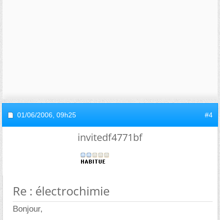
01/06/2006,
09h25
#4
invitedf4771bf
Re : électrochimie
Bonjour,