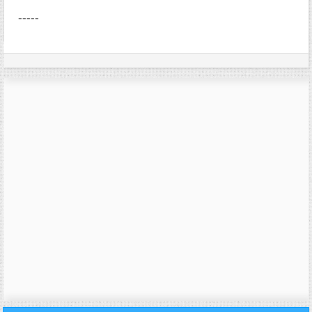
-----