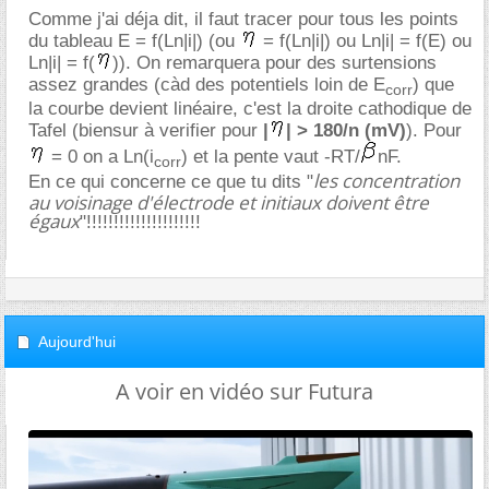
Comme j'ai déja dit, il faut tracer pour tous les points
du tableau E = f(Ln|i|) (ou
= f(Ln|i|) ou Ln|i| = f(E) ou
Ln|i| = f(
)). On remarquera pour des surtensions
assez grandes (càd des potentiels loin de E
) que
corr
la courbe devient linéaire, c'est la droite cathodique de
Tafel (biensur à verifier pour
|
| > 180/n (mV)
). Pour
= 0 on a Ln(i
) et la pente vaut -RT/
nF.
corr
les concentration
En ce qui concerne ce que tu dits "
au voisinage d'électrode et initiaux doivent être
égaux
"!!!!!!!!!!!!!!!!!!!!!
Aujourd'hui
A voir en vidéo sur Futura