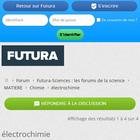
Retour sur Futura
S'inscrire

Se souvenir de moi ?
Forum
Futura-Sciences : les forums de la science
MATIERE
Chimie
électrochimie

RÉPONDRE À LA DISCUSSION
Affichage des résultats 1 à 4 sur 4
électrochimie