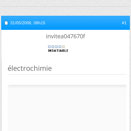
31/05/2006,
08h15
#1
invitea047670f
électrochimie