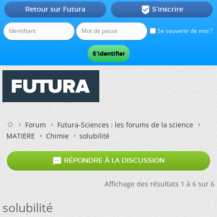
Retour sur Futura
S'inscrire

Se souvenir de moi ?
Forum
Futura-Sciences : les forums de la science
MATIERE
Chimie
solubilité

RÉPONDRE À LA DISCUSSION
Affichage des résultats 1 à 6 sur 6
solubilité