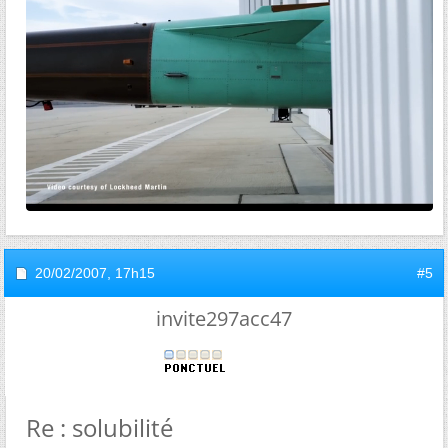
20/02/2007,
17h15
#5
invite297acc47
Re : solubilité