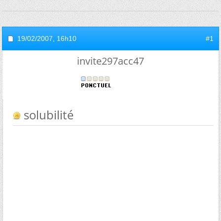
19/02/2007,
16h10
#1
invite297acc47
solubilité