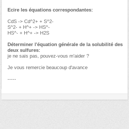
Ecire les équations correspondantes:
CdS -> Cd^2+ + S^2-
S^2- + H^+ -> HS^-
HS^- + H^+ -> H2S
Déterminer l'équation générale de la solubilité des
deux sulfures:
je ne sais pas, pouvez-vous m'aider ?
Je vous remercie beaucoup d'avance
-----