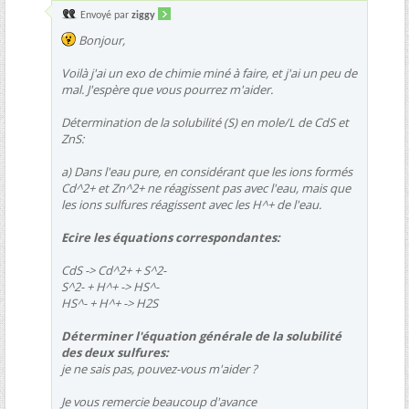
Envoyé par
ziggy
Bonjour,
Voilà j'ai un exo de chimie miné à faire, et j'ai un peu de
mal. J'espère que vous pourrez m'aider.
Détermination de la solubilité (S) en mole/L de CdS et
ZnS:
a) Dans l'eau pure, en considérant que les ions formés
Cd^2+ et Zn^2+ ne réagissent pas avec l'eau, mais que
les ions sulfures réagissent avec les H^+ de l'eau.
Ecire les équations correspondantes:
CdS -> Cd^2+ + S^2-
S^2- + H^+ -> HS^-
HS^- + H^+ -> H2S
Déterminer l'équation générale de la solubilité
des deux sulfures:
je ne sais pas, pouvez-vous m'aider ?
Je vous remercie beaucoup d'avance