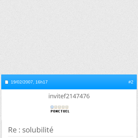
19/02/2007,
16h17
#2
invitef2147476
Re : solubilité