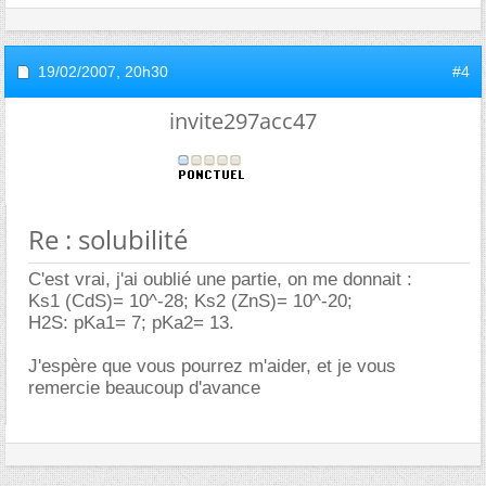
19/02/2007,
20h30
#4
invite297acc47
Re : solubilité
C'est vrai, j'ai oublié une partie, on me donnait :
Ks1 (CdS)= 10^-28; Ks2 (ZnS)= 10^-20;
H2S: pKa1= 7; pKa2= 13.
J'espère que vous pourrez m'aider, et je vous
remercie beaucoup d'avance