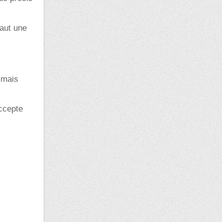
faut une
 mais
accepte