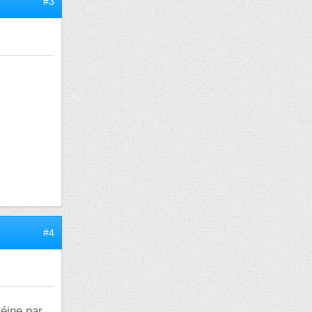
#3
#4
téine par