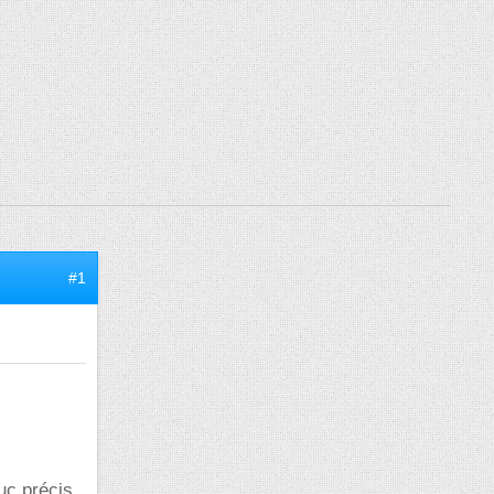
#1
uc précis