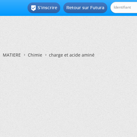
S'inscrire
Retour sur Futura

MATIERE
Chimie
charge et acide aminé