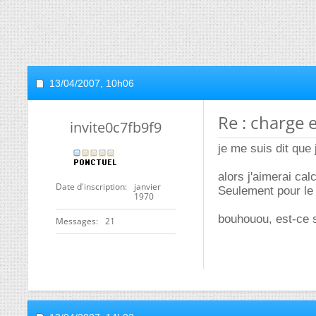
13/04/2007,
10h06
Re : charge 
invite0c7fb9f9
je me suis dit que 
alors j'aimerai cal
Date d'inscription
janvier
Seulement pour le c
1970
bouhouou, est-ce 
Messages
21