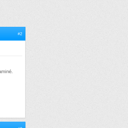
#2
 aminé.