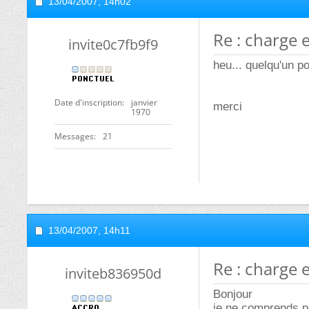
13/04/2007,
14h02
Re : charge 
invite0c7fb9f9
heu... quelqu'un po
Date d'inscription
janvier
merci
1970
Messages
21
13/04/2007,
14h11
Re : charge 
inviteb836950d
Bonjour
je ne comprends pa