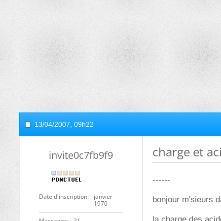
13/04/2007,
09h22
charge et a
invite0c7fb9f9
------
Date d'inscription
janvier
bonjour m'sieurs 
1970
la charge des acid
Messages
21