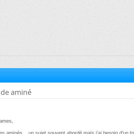
cide aminé
dames,
es aminés... un sujet souvent abordé mais j'ai besoin d'un tr