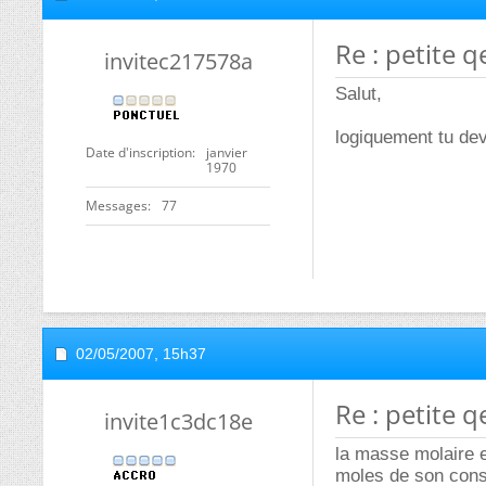
Re : petite q
invitec217578a
Salut,
logiquement tu dev
Date d'inscription
janvier
1970
Messages
77
02/05/2007,
15h37
Re : petite q
invite1c3dc18e
la masse molaire e
moles de son const