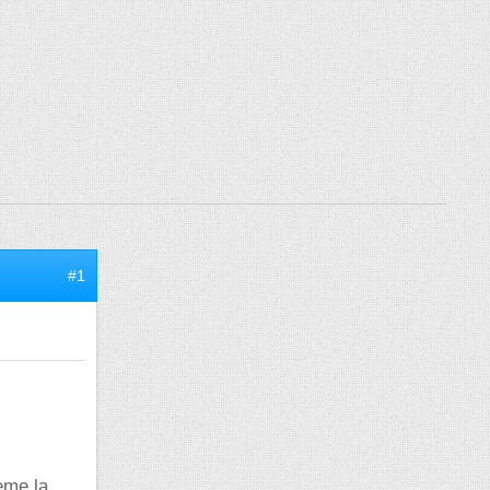
#1
eme la