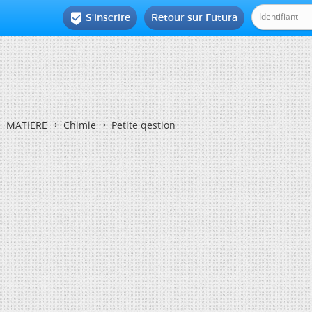
S'inscrire
Retour sur Futura

MATIERE
Chimie
Petite qestion