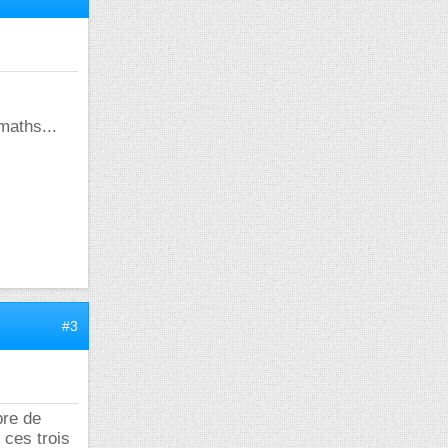
maths...
#3
bre de
 ces trois