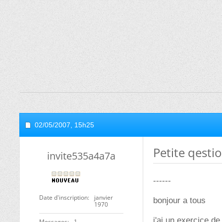
02/05/2007,
15h25
Petite qesti
invite535a4a7a
------
Date d'inscription
janvier
bonjour a tous
1970
j'ai un exercice d
Messages
1