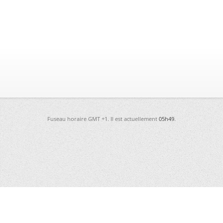
Fuseau horaire GMT +1. Il est actuellement
05h49
.