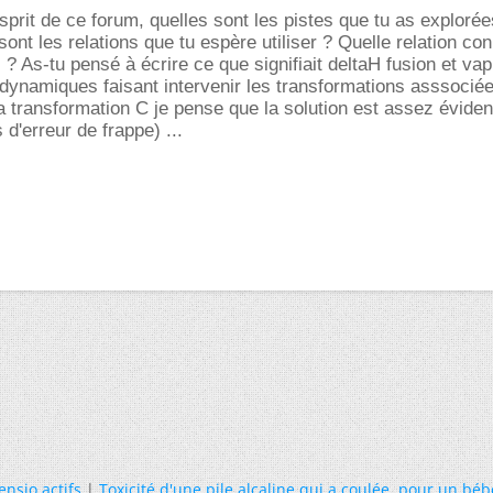
prit de ce forum, quelles sont les pistes que tu as explorée
ont les relations que tu espère utiliser ? Quelle relation con
? As-tu pensé à écrire ce que signifiait deltaH fusion et vap
dynamiques faisant intervenir les transformations asssocié
 transformation C je pense que la solution est assez éviden
 d'erreur de frappe) ...
ensio actifs
|
Toxicité d'une pile alcaline qui a coulée, pour un béb