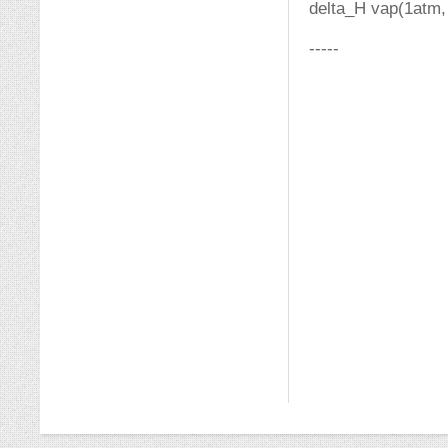
delta_H vap(1atm,
-----