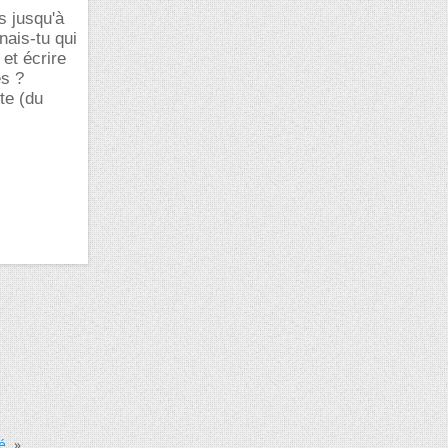
s jusqu'à
nais-tu qui
 et écrire
es ?
te (du
é.
»