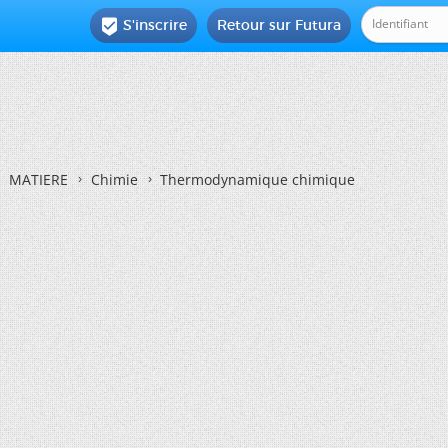
S'inscrire
Retour sur Futura

MATIERE
Chimie
Thermodynamique chimique