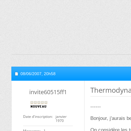
08/06/2007,
20h58
Thermodyna
invite60515ff1
------
Date d'inscription
janvier
Bonjour, j'aurais b
1970
On considère les 
Messages
1