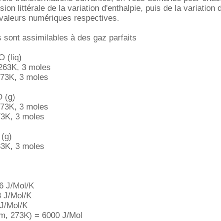
ion littérale de la variation d'enthalpie, puis de la variation 
 valeurs numériques respectives.
sont assimilables à des gaz parfaits
 (liq)
 263K, 3 moles
273K, 3 moles
O (g)
273K, 3 moles
73K, 3 moles
(g)
83K, 3 moles
6 J/Mol/K
3 J/Mol/K
J/Mol/K
tm, 273K) = 6000 J/Mol