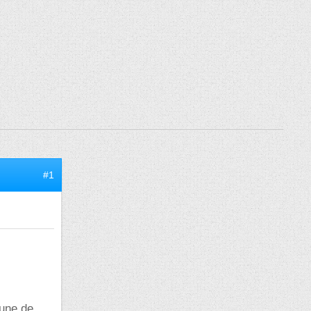
#1
cune de