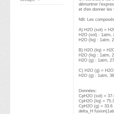
démontrer l'express
et d'en donner les
NB: Les composés 
A) H2O (sol) = H2O
H2O (sol) : 1atm,
H2O (liq) : 1atm, 
B) H2O (liq) = H2
H2O (liq) : 1atm, 
H2O (g) : 1atm, 2
C) H2O (g) = H2O 
H2O (g) : 1atm, 3
Données:
CpH2O (sol) = 37.
CpH2O (liq) = 75.
CpH2O (g) = 33.6 
delta_H fusion(1a