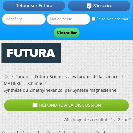
Retour sur Futura
S'inscrire

Se souvenir de moi ?
Forum
Futura-Sciences : les forums de la science
MATIERE
Chimie
Synthése du 2méthylhexan2ol par Syntese magnésienne

RÉPONDRE À LA DISCUSSION
Affichage des résultats 1 à 2 sur 2