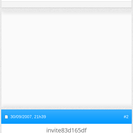
30/09/2007,
21h39
#2
invite83d165df