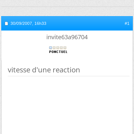
30/09/2007,
16h33
#1
invite63a96704
vitesse d'une reaction