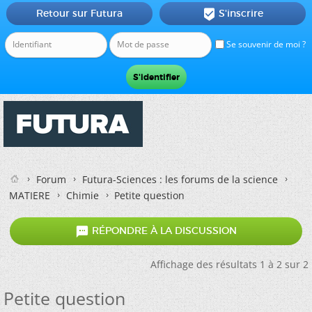
Retour sur Futura
S'inscrire

Se souvenir de moi ?
Forum
Futura-Sciences : les forums de la science
MATIERE
Chimie
Petite question

RÉPONDRE À LA DISCUSSION
Affichage des résultats 1 à 2 sur 2
Petite question