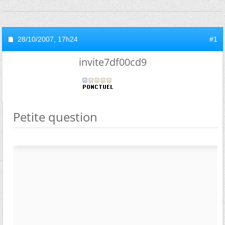
28/10/2007,
17h24
#1
invite7df00cd9
Petite question