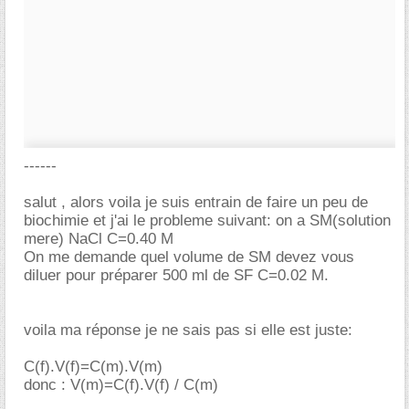
------
salut , alors voila je suis entrain de faire un peu de
biochimie et j'ai le probleme suivant: on a SM(solution
mere) NaCl C=0.40 M
On me demande quel volume de SM devez vous
diluer pour préparer 500 ml de SF C=0.02 M.
voila ma réponse je ne sais pas si elle est juste:
C(f).V(f)=C(m).V(m)
donc : V(m)=C(f).V(f) / C(m)