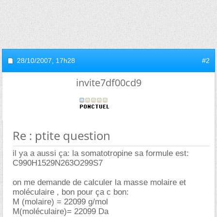
28/10/2007,
17h28
#2
invite7df00cd9
Re : ptite question
il ya a aussi ça: la somatotropine sa formule est:
C990H1529N263O299S7
on me demande de calculer la masse molaire et
moléculaire , bon pour ça c bon:
M (molaire) = 22099 g/mol
M(moléculaire)= 22099 Da