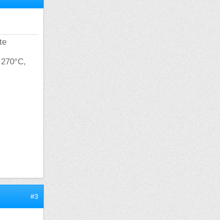
te
 270°C,
#3