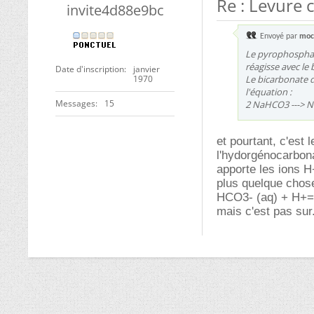
Re : Levure
invite4d88e9bc
Envoyé par
moc
Le pyrophosphat
réagisse avec l
Date d'inscription
janvier
1970
Le bicarbonate 
l'équation :
Messages
15
2 NaHCO3 ---> 
et pourtant, c'est
l'hydorgénocarbona
apporte les ions H
plus quelque chos
HCO3- (aq) + H+=>
mais c'est pas sur.