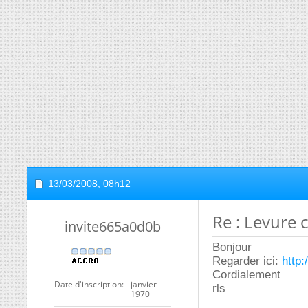
13/03/2008,
08h12
Re : Levure
invite665a0d0b
Bonjour
Regarder ici:
http
Cordialement
Date d'inscription
janvier
rls
1970