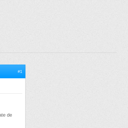
#1
ate de