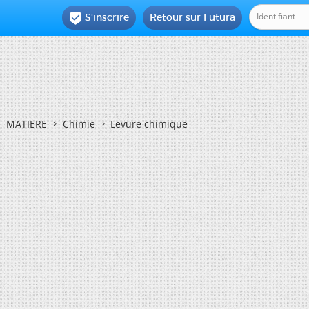
S'inscrire
Retour sur Futura

MATIERE
Chimie
Levure chimique