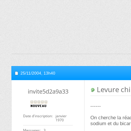
25/11/2004,
13h40
Levure ch
invite5d2a9a33
------
Date d'inscription
janvier
On cherche la réa
1970
sodium et du bica
Messages
3