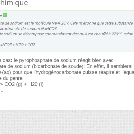
 chimique
o
e de sodium est la molécule Na4P2O7. Cela m'étonne que cette substance
e bicarbonate de sodium NaHCO3.
de sodium se décompose spontanément dès qu'il est chauffé à 270°C, selon
Na2CO3 + H2O + CO2
 le cas: le pyrophosphate de sodium réagit bien avec
te de sodium (bicarbonate de soude); En effet, il semblerai q
+(aq) pour que l'hydrogénocarbonate puisse réagire et l'équa
e du genre
 CO2 (g) + H20 (l)
..