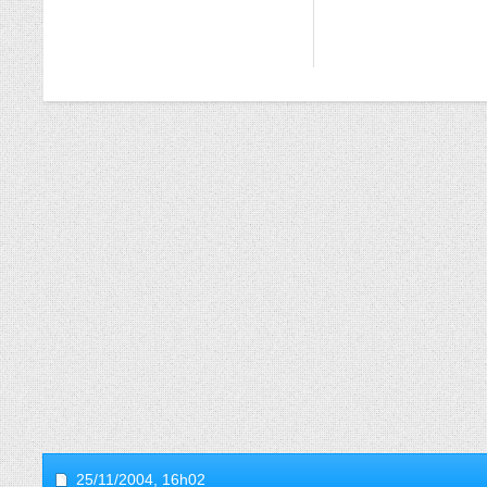
25/11/2004,
16h02