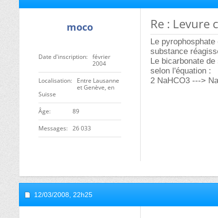
Re : Levure
moco
Le pyrophosphate 
substance réagiss
Date d'inscription
février
Le bicarbonate de
2004
selon l'équation :
2 NaHCO3 ---> N
Localisation
Entre Lausanne
et Genève, en
Suisse
ge
89
Messages
26 033
12/03/2008,
22h25